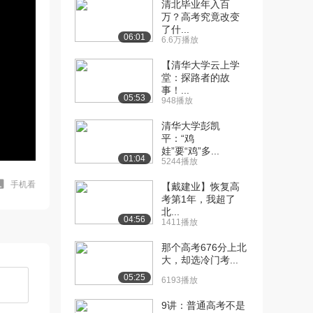
清北毕业年入百
万？高考究竟改变
了什...
06:01
6.6万播放
【清华大学云上学
堂：探路者的故
事！...
05:53
948播放
清华大学彭凯
平：“鸡
娃”要“鸡”多...
01:04
5244播放
手机看
【戴建业】恢复高
考第1年，我超了
北...
04:56
1411播放
那个高考676分上北
大，却选冷门考...
05:25
6193播放
9讲：普通高考不是