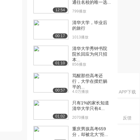
通往名校的唯一选...
12:54
799播放
清华大学，毕业后
的旅行
00:17
1013播放
清华大学秀钟书院
院长回应为何只招
本...
01:10
856播放
骂醒那些高考还
行，大学在摆烂躺
平的...
00:57
4.0万播放
APP下载
只有1%的家长知道
清华大学只有4...
01:02
2070播放
反馈
重庆男孩高考659
分，却被北大“拒...