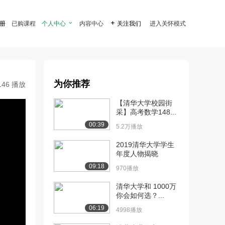
注册
已购课程
个人中心

内容中心

关注我们
进入关怀模式
为你推荐
146 播放
【清华大学校园街
采】高考数学148...
00:39
5.2万播放
2019清华大学学生
年度人物揭晓
09:18
970播放
清华大学和 1000万
你会如何选？...
06:19
4998播放