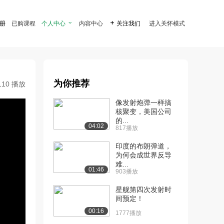
注册
已购课程
个人中心

内容中心

关注我们
进入关怀模式
为你推荐
110 播放
像发射炮弹一样搞
核聚变，美国公司
的...
04:02
817播放
印度的布朗弹道，
为何会成世界反导
难...
01:46
903播放
星舰第四次发射时
间预定！
00:16
1777播放