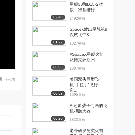
星舰38和B15-2对
接，准备进行...
02:40
1492播放
Spacex放出星舰第8
次试飞中3...
01:27
1027播放
#SpaceX星舰火箭
从德克萨斯州...
00:08
1887播放
美国双头巨型飞
手机看
机“手拉手”飞行，
它...
00:59
1095播放
AI还原孩子们画的飞
机和航天器
00:20
1823播放
老外研发另类火箭