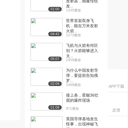
发射器，颠覆传统
发...
01:00
1335播放
世界首架双身飞
机，能在万米发射
火箭...
04:42
2273播放
飞机与火箭有何区
别？火箭能够进入
太...
05:07
1959播放
为什么中国发射导
弹，要提前告知俄
罗...
02:09
2469播放
APP下载
接上条，星舰36壮
观的爆炸现场
01:08
971播放
反馈
英国导弹基地发生
怪事，出现神秘飞