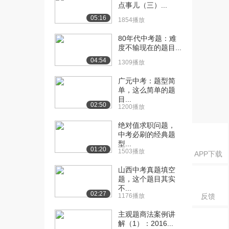
法的...
点事儿（三）...
3242播放
05:16
1854播放
[16] [2019系统强化] 06.犯
11:04
80年代中考题：难
罪论...
度不输现在的题目...
3201播放
04:54
1309播放
[17] [2019系统强化] 06.犯
11:13
广元中考：题型简
罪论...
单，这么简单的题
3639播放
目...
02:50
1200播放
[18] [2019系统强化] 06.犯
10:57
绝对值求职问题，
罪论...
中考必刷的经典题
2842播放
型...
01:20
1503播放
APP下载
[19] [2019系统强化] 07.犯
11:48
罪论...
山西中考真题填空
3413播放
题，这个题目其实
不...
02:27
1176播放
反馈
[20] [2019系统强化] 07.犯
11:50
罪论...
主观题商法案例讲
2862播放
解（1）：2016...