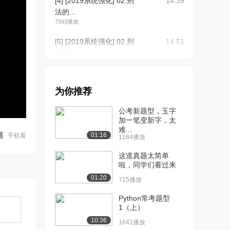
[4] [2019系统强化] 02.刑
14:39
法的...
7593播放
[5] [2019系统强化] 02.刑
14:51
法的...
5890播放
[6] [2019系统强化] 02.刑
14:33
为你推荐
法的...
5766播放
公考新题型，玉字
加一笔变新字，太
[7] [2019系统强化] 03.刑
13:25
难...
法的...
01:16
手机看
1164播放
4574播放
这道真题太简单
[8] [2019系统强化] 03.刑
啦，同学们看过来
13:29
法的...
01:20
715播放
4507播放
Python常考题型
[9] [2019系统强化] 03.刑
13:21
1（上）
法的...
10:36
1641播放
4580播放