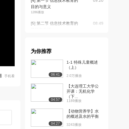
[4] 第一节 信息技术教育的
09:20
目的与意义
1286播放
[5] 第二节 信息技术教育的
08:49
目标与内涵
1553播放
[6] 第三节 信息技术教育的
08:06
为你推荐
特点与作用
1341播放
1-1 特殊儿童概述
（上）
[7] 第一节 信息的概念与类
06:05
06:41
型（上）
2.0万播放
手机看
1125播放
【大连理工大学公
开课：无机化学
[8] 第一节 信息的概念与类
06:05
（下...
型（下）
04:57
1189播放
773播放
【动物营养学】水
[9] 第二节 数据与信息
09:00
的概述及水的平衡
965播放
04:27
3243播放