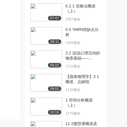
[10] 第三节 知识与智慧
09:49
6.2.1 实验法概述
924播放
（上）
07:47
[11] 第一节 素养与信息素
1967播放
08:06
养的概念
5.5 YARN优缺点分
2130播放
析
06:11
[12] 第二节 信息能力及其
05:58
1305播放
分类（上）
3.2 说说心理活动的
889播放
物质基础——...
[13] 第二节 信息能力及其
06:00
06:22
1710播放
分类（下）
【固体物理学】3.1
1234播放
概述、点缺陷
[14] 第三节 问题解决能力
06:06
08:02
1133播放
（上）
1568播放
1 空间分析概述
（上）
[15] 第三节 问题解决能力
06:11
10:16
1375播放
（下）
1064播放
11.2微型课概述及