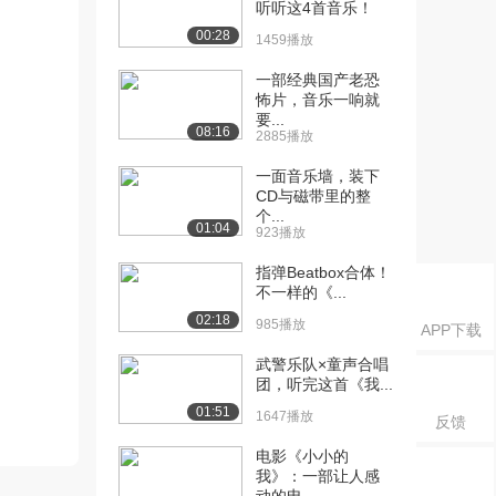
听听这4首音乐！
00:28
1459播放
一部经典国产老恐
怖片，音乐一响就
要...
08:16
2885播放
一面音乐墙，装下
CD与磁带里的整
个...
01:04
923播放
指弹Beatbox合体！
不一样的《...
02:18
985播放
APP下载
武警乐队×童声合唱
团，听完这首《我...
01:51
1647播放
反馈
电影《小小的
我》：一部让人感