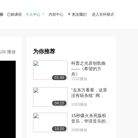
注册
已购课程
个人中心

内容中心

关注我们
进入关怀模式
为你推荐
526 播放
科普之光原创歌曲
——《希望的方
舟》
01:48
1532播放
“去东方看看，这里
没有斩杀线” 网...
04:15
1003播放
15秒爆火杀死版权
音乐，华语音乐的...
10:20
1080播放