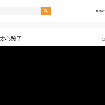

登录/
”太心酸了
1