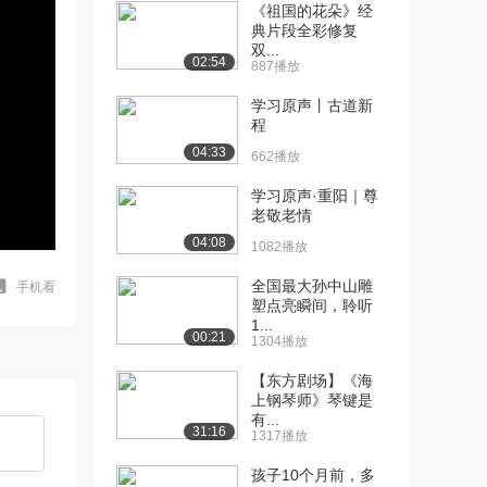
《祖国的花朵》经
典片段全彩修复
双...
02:54
887播放
学习原声丨古道新
程
04:33
662播放
学习原声·重阳｜尊
老敬老情
04:08
1082播放
全国最大孙中山雕
手机看
塑点亮瞬间，聆听
1...
00:21
1304播放
【东方剧场】《海
上钢琴师》琴键是
有...
31:16
1317播放
孩子10个月前，多