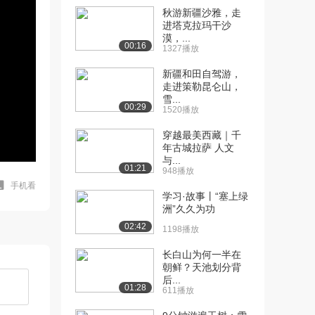
秋游新疆沙雅，走
进塔克拉玛干沙
漠，...
00:16
1327播放
新疆和田自驾游，
走进策勒昆仑山，
雪...
00:29
1520播放
穿越最美西藏｜千
年古城拉萨 人文
与...
01:21
948播放
手机看
学习·故事丨“塞上绿
洲”久久为功
02:42
1198播放
长白山为何一半在
朝鲜？天池划分背
后...
01:28
611播放