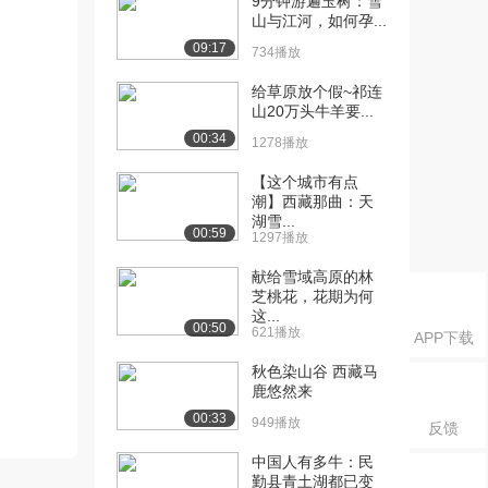
9分钟游遍玉树：雪
山与江河，如何孕...
09:17
734播放
给草原放个假~祁连
山20万头牛羊要...
00:34
1278播放
【这个城市有点
潮】西藏那曲：天
湖雪...
00:59
1297播放
献给雪域高原的林
芝桃花，花期为何
这...
00:50
621播放
APP下载
秋色染山谷 西藏马
鹿悠然来
00:33
949播放
反馈
中国人有多牛：民
勤县青土湖都已变