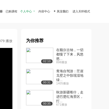
注册
已购课程
个人中心

内容中心

关注我们
进入关怀模式
为你推荐
079 播放
在额尔古纳，一切
都慢了下来，风悠
悠...
02:10
898播放
青海自驾游：茫崖
戈壁之中惊现湿地
绿...
00:31
1405播放
秋游新疆喀什，走
进巴楚红海景区，
打...
00:35
671播放