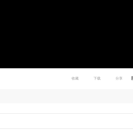
收藏
下载
分享