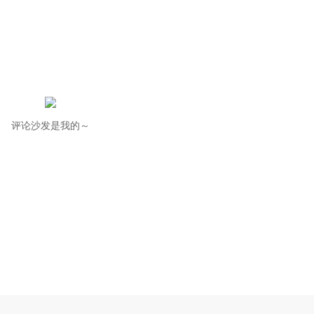
评论沙发是我的～