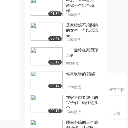
中老年人手臂粗，
教你一个组合动
作，...
01:34
1480播放
居家锻炼不想跑跳
的女生，可以试试
壶...
00:43
1192播放
一个壶铃在家塑形
全身
00:17
903播放
你喜欢谁的 跑姿
00:14
1220播放
APP下载
在家里想要塑形的
宝子们，码住这几
个...
00:17
1403播放
反馈
睡前必练的三个瑜
伽动作，让你60