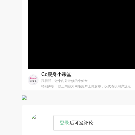
Cc瘦身小课堂
跟着我，做个内外兼修的小仙女
特别声明：以上内容为网络用户上传发布，仅代表该用户观点
登录
后可发评论