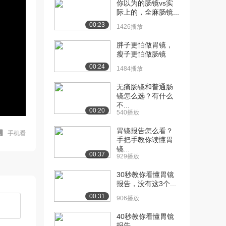
你以为的肠镜vs实
际上的，全麻肠镜...
00:23
1426播放
胖子更怕做胃镜，
瘦子更怕做肠镜
00:24
1484播放
无痛肠镜和普通肠
镜怎么选？有什么
不...
00:20
540播放
胃镜报告怎么看？
手机看
手把手教你读懂胃
镜...
00:37
929播放
30秒教你看懂胃镜
报告，没有这3个...
00:31
906播放
40秒教你看懂胃镜
报告