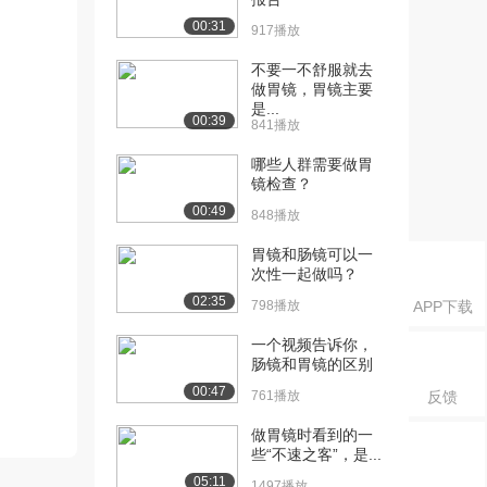
00:31
917播放
不要一不舒服就去
做胃镜，胃镜主要
是...
00:39
841播放
哪些人群需要做胃
镜检查？
00:49
848播放
胃镜和肠镜可以一
次性一起做吗？
02:35
798播放
APP下载
一个视频告诉你，
肠镜和胃镜的区别
00:47
761播放
反馈
做胃镜时看到的一
些“不速之客”，是...
05:11
1497播放