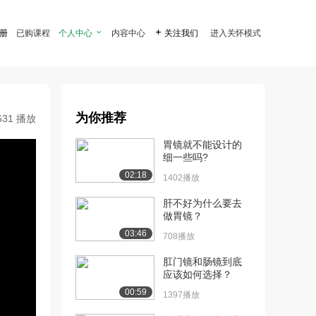
注册
已购课程
个人中心

内容中心

关注我们
进入关怀模式
为你推荐
631 播放
胃镜就不能设计的
细一些吗?
02:18
1402播放
肝不好为什么要去
做胃镜？
03:46
708播放
肛门镜和肠镜到底
应该如何选择？
00:59
1397播放