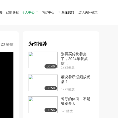
注册
已购课程
个人中心

内容中心

关注我们
进入关怀模式
为你推荐
423 播放
别再买传统餐桌
了，2024年餐桌
这...
00:46
1722播放
谁说餐厅必须放餐
桌？
00:58
1272播放
餐厅的体面，不是
餐桌多大
00:56
575播放