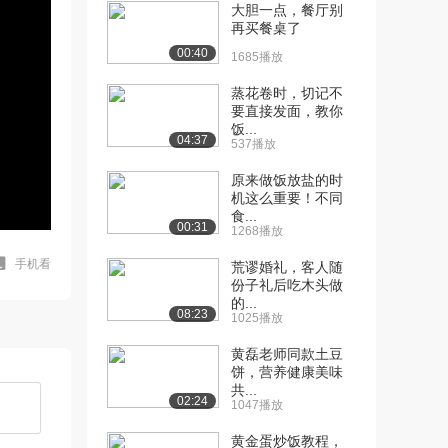
大胆一点，餐厅别
再买餐桌了
00:40
1685播放
蒸花卷时，切记不
要直接发面，教你
饭...
04:37
537播放
原来做饭放盐的时
机这么重要！不同
食...
00:31
1268播放
手机看
荒谬婚礼，客人随
份子礼后吃木头做
的...
08:23
1025播放
黄磊老师同款土豆
饼，营养健康美味
共...
02:24
1047播放
黄金蛋炒饭教程，