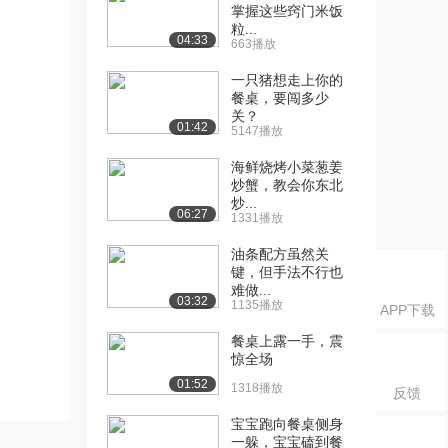
掌握这些窍门米饭
粒...
04:33
663播放
一只猪想走上你的
餐桌，要闯多少
关？
01:42
5147播放
海鲜烧烤小菜葱姜
炒蟹，教会你东北
炒...
06:27
1331播放
油条配方虽然关
键，但手法不行也
难做...
03:32
1135播放
APP下载
餐桌上露一手，震
惊全场
01:52
1318播放
反馈
宝宝跑向餐桌侧身
一躲，宝宝磕到餐