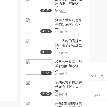
恩的吧！牢记这
招，...
01:50
556播放
湖南人爱吃的葱爆
牛肉到底有什么不
一...
00:59
1118播放
一口入魂的香辣土
鸡，细节都在这里
了...
01:23
1373播放
和爸爸一起享用泡
菜炒猪肉和炒饭，
用...
11:04
2159播放
APP下载
我的家常菜咸鸡香
菇卤肉拌饭，太太
太...
04:00
1639播放
反馈
兴森妈妈的美味家