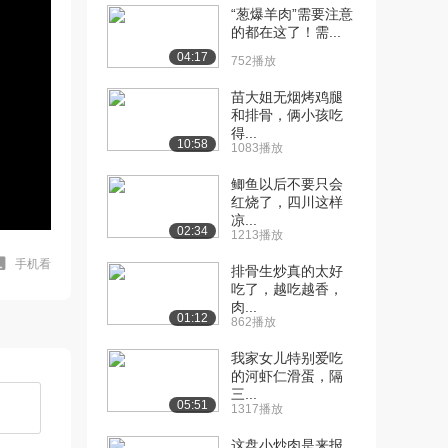
“葱爆羊肉”需要注意
的都在这了！需...
04:17
752播放
苗大姐无烟烤鸡腿
和排骨，俩小孩吃
得...
10:58
1083播放
鲫鱼以后不要只会
红烧了，四川这样
凉...
02:34
1213播放
手机看
排骨生炒真的太好
吃了，越吃越香，
肉...
01:12
862播放
我家女儿特别爱吃
的河虾仁滑蛋，隔
三...
05:51
1317播放
这盘小炒肉是来报