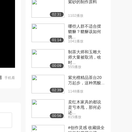
紫砂的制作原料
02:31
1102播放
哪些人群不适合摆
貔貅？貔貅该如何
挑...
01:14
1041播放
制茶大师和玉雕大
师大量被取消，啥
时...
00:09
555播放
紫光檀精品茶台20
手机看
万起步，这种黑酸...
02:39
1148播放
卖红木家具的都说
是亏本甩，那何必
还...
00:56
815播放
#创作灵感 收藏级全