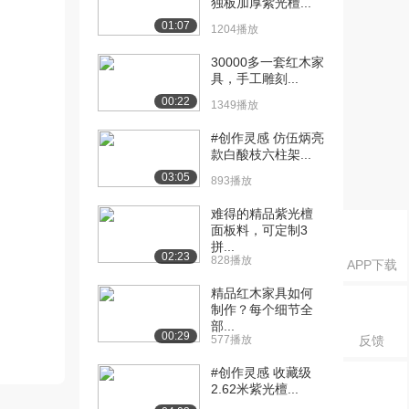
独板加厚紫光檀...
01:07
1204播放
30000多一套红木家
具，手工雕刻...
00:22
1349播放
#创作灵感 仿伍炳亮
款白酸枝六柱架...
03:05
893播放
难得的精品紫光檀
面板料，可定制3
拼...
02:23
828播放
APP下载
精品红木家具如何
制作？每个细节全
部...
00:29
577播放
反馈
#创作灵感 收藏级
2.62米紫光檀...