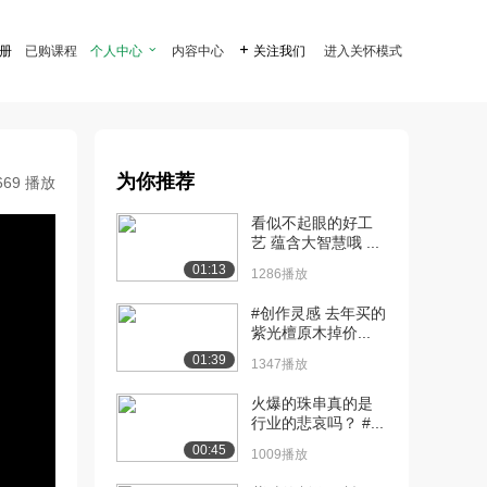
注册
已购课程
个人中心

内容中心

关注我们
进入关怀模式
为你推荐
669 播放
看似不起眼的好工
艺 蕴含大智慧哦 ...
01:13
1286播放
#创作灵感 去年买的
紫光檀原木掉价...
01:39
1347播放
火爆的珠串真的是
行业的悲哀吗？ #...
00:45
1009播放