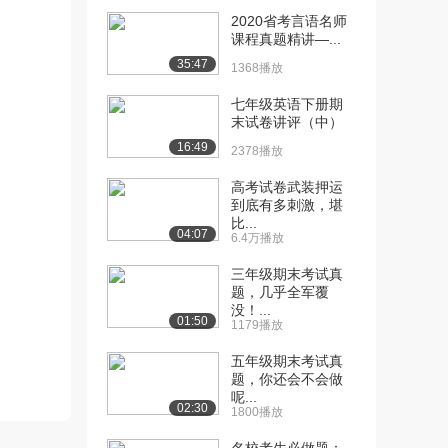
2020省考言语名师
[10] 4.1唐代的行卷诗
07:37
课程真题精讲—...
（上）（下）
35:47
1368播放
1417播放
七年级英语下册期
[11] 4.2唐代的行卷诗
05:14
末试卷讲评（中）
（下）（上）
16:49
2378播放
1174播放
高考试卷武装押运
[12] 4.2唐代的行卷诗
05:19
到底有多刺激，堪
（下）（下）
比...
04:07
1095播放
6.4万播放
[13] 5.1李肱因诗得状元
06:59
三年级期末考试真
题，几乎全军覆
（上）
没！...
1835播放
01:50
1179播放
[14] 5.1李肱因诗得状元
07:01
五年级期末考试真
（下）
题，你还会不会做
1134播放
呢...
02:30
1800播放
[15] 6.1成功的喜悦（上）
05:52