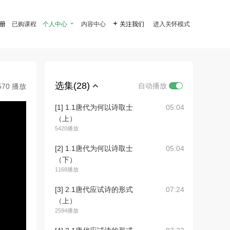
注册
已购课程
个人中心

内容中心

关注我们
进入关怀模式
选集(28)
自动播放
570 播放
[1] 1.1唐代为何以诗取士
05:04
（上）
5420播放
[2] 1.1唐代为何以诗取士
05:04
（下）
1168播放
[3] 2.1唐代应试诗的形式
07:24
（上）
2594播放