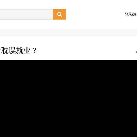

登录/
后耽误就业？