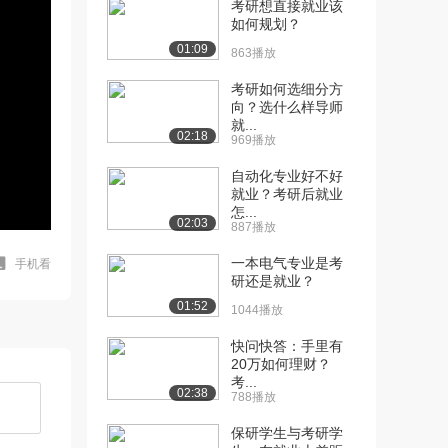
考研想直接就业该
如何规划？
01:09
863播放
考研如何选细分方
向？选什么样导师
就...
02:18
969播放
自动化专业好不好
就业？考研后就业
怎...
02:03
887播放
一本电气专业是考
手机看
研还是就业？
01:52
1044播放
快问快答：手里有
20万如何理财？
考...
02:38
788播放
保研学生与考研学