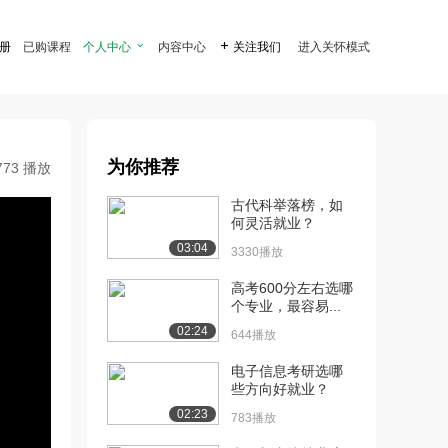
注册
已购课程
个人中心

内容中心

关注我们
进入关怀模式
为你推荐
773 播放
古代科举落榜，如
何灵活就业？
03:04
3330播放
高考600分左右选哪
个专业，最容易...
02:24
644播放
电子信息考研选哪
些方向好就业？
02:23
783播放