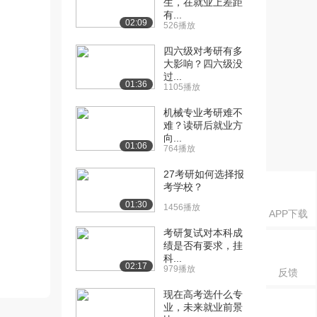
生，在就业上差距
有...
02:09
526播放
四六级对考研有多
大影响？四六级没
过...
01:36
1105播放
机械专业考研难不
难？读研后就业方
向...
01:06
764播放
27考研如何选择报
考学校？
01:30
1456播放
APP下载
考研复试对本科成
绩是否有要求，挂
科...
02:17
979播放
反馈
现在高考选什么专
业，未来就业前景