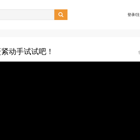

登录/
赶紧动手试试吧！