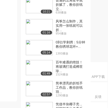
普通的五角星早就
折腻了，教你折纸
立...
10:21
638播放
风筝怎么制作，其
实用一张纸就可以
折...
01:16
954播放
0到1学刺绣：5分钟
教你绣球花环+...
05:14
1393播放
百年难遇的绝技！
将玻璃打造成稀世
珍...
01:49
1524播放
APP下载
简单漂亮的折纸手
工作品，教你折纸
羽...
02:57
1290播放
反馈
凭借半块椰子壳，