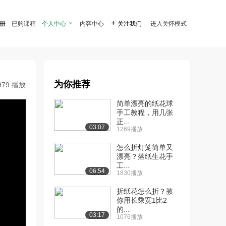
注册
已购课程
个人中心

内容中心

关注我们
进入关怀模式
为你推荐
979 播放
简单漂亮的纸花球
手工教程，用几张
正...
03:07
1269播放
怎么折灯笼简单又
漂亮？落纸生花手
工...
06:54
1830播放
折纸花怎么折？教
你用长乘宽1比2
的...
03:17
1076播放