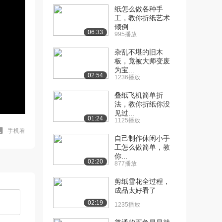
纸怎么做各种手
工，教你折纸艺术
倾倒...
06:33
995播放
杂乱不堪的旧木
板，竟被大师变废
为宝...
02:54
1236播放
叠纸飞机简单折
法，教你折纸你没
见过...
01:24
1125播放
手机看
自己制作休闲小手
工怎么做简单，教
你...
02:20
877播放
剪纸雪花全过程，
成品太好看了
02:19
1235播放