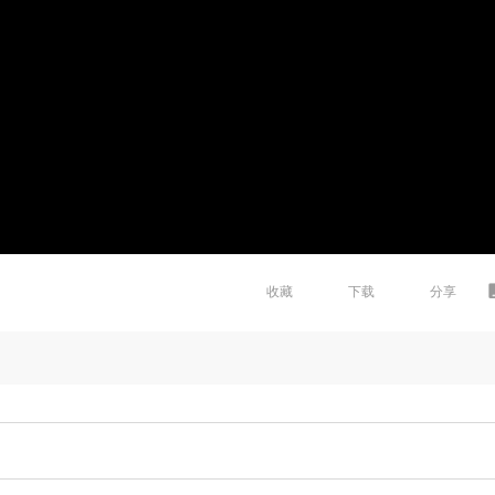
收藏
下载
分享