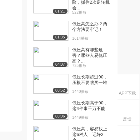
险，抓住2次逆转机
会...
01:21
522播放
低压高怎么办？两
个方法要牢记！
01:35
1614播放
低压高有哪些危
害？哪些人易低压
高？...
04:07
725播放
低压长期超过90，
压根不要瞎买一堆...
00:52
1440播放
APP下载
低压长期高于90，
这4件事千万不能...
00:06
1449播放
反馈
低压高，容易找上
这6种人，记好2