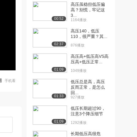
高压虽稳但低压偏
高？别慌，牢记这
3...
00:52
1164播放
高压140，低压
110，很严重？其...
02:37
876播放
高压高+低压高VS高
压高+低压正常...
01:09
1049播放
手机看
低压总是高，高压
反而正常，是怎么
回...
01:33
927播放
低压长期超过90，
注意3个降压细节
01:09
1292播放
长期低压高很危