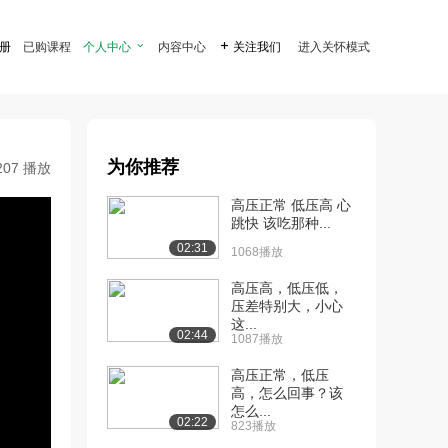
注册
已购课程
个人中心

内容中心

关注我们
进入关怀模式
为你推荐
207 播放
高压正常 低压高 心
跳快 该吃那种...
02:31
1068播放
高压高，低压低，
压差特别大，小心
这...
02:44
1087播放
高压正常，低压
高，怎么回事？该
怎么...
02:22
823播放