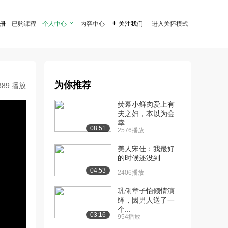
注册
已购课程
个人中心

内容中心

关注我们
进入关怀模式
为你推荐
389 播放
荧幕小鲜肉爱上有
夫之妇，本以为会
幸...
08:51
2576播放
美人宋佳：我最好
的时候还没到
04:53
2406播放
巩俐章子怡倾情演
绎，因男人送了一
个...
03:16
954播放