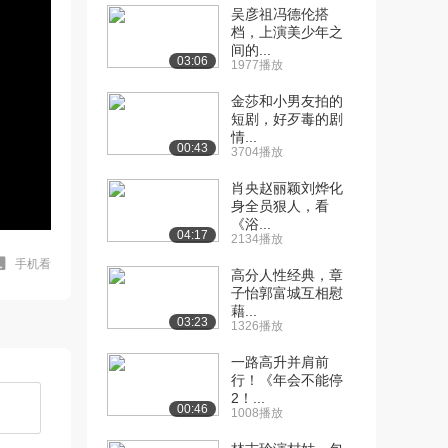
吴彦祖冯德伦搭
档，上演美少年之
间的...
03:06
1977播放
金莎和小男友拍的
短剧，好歹毒的剧
情...
00:43
3704播放
肖央赵丽颖刘烨化
身全员狠人，看
《浴...
04:17
2134播放
手机看
高分人性经典，章
子怡郭富城互相慰
藉...
03:23
1326播放
一路高升并肩前
行！《年会不能停
2！...
00:46
1008播放