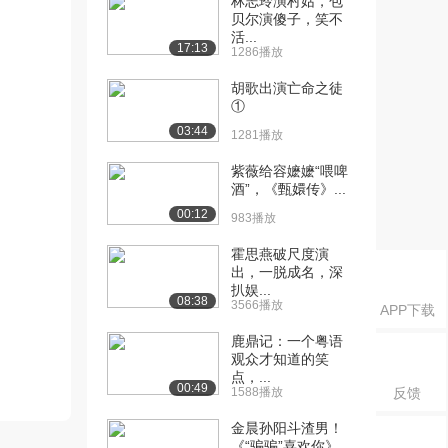
林志玲演村姑，包
贝尔演傻子，笑不
活...
17:13
1286播放
胡歌出演亡命之徒
①
03:44
1281播放
紫薇给容嬷嬷“喂啤
酒”，《甄嬛传》...
00:12
983播放
霍思燕破尺度演
出，一脱成名，深
扒娱...
08:38
3566播放
APP下载
鹿鼎记：一个粤语
观众才知道的笑
点，...
00:49
1588播放
反馈
金晨孙阳斗渣男！
《“骗骗”喜欢你》...