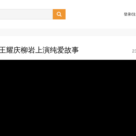

登录/
，王耀庆柳岩上演纯爱故事
2