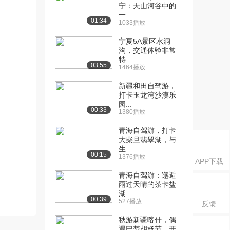
宁：天山河谷中的
一...
01:34
1033播放
宁夏5A景区水洞
沟，交通体验非常
特...
03:55
1464播放
新疆和田自驾游，
打卡玉龙湾沙漠乐
园...
00:33
1380播放
青海自驾游，打卡
大柴旦翡翠湖，与
生...
00:15
1376播放
APP下载
青海自驾游：邂逅
雨过天晴的茶卡盐
湖...
00:39
527播放
反馈
秋游新疆喀什，偶
遇巴楚胡杨节，开