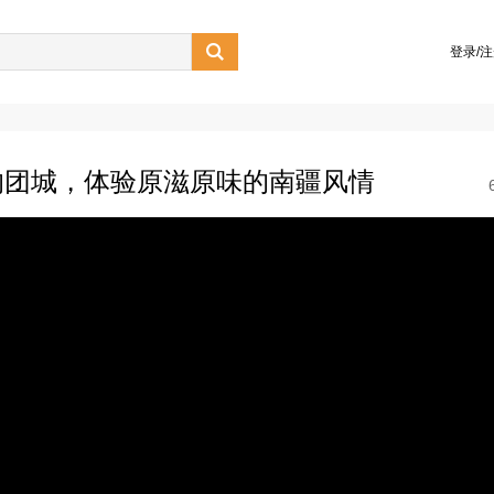

登录/
的团城，体验原滋原味的南疆风情