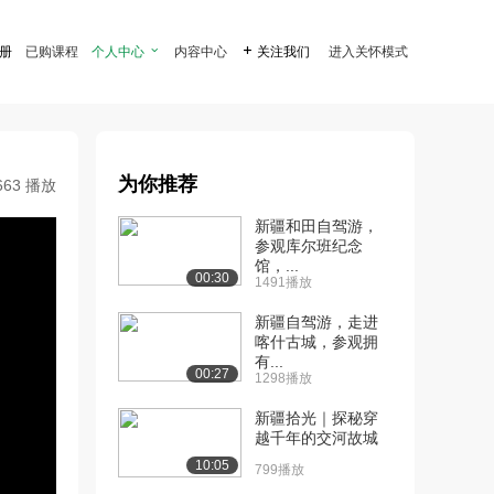
注册
已购课程
个人中心

内容中心

关注我们
进入关怀模式
为你推荐
663 播放
新疆和田自驾游，
参观库尔班纪念
馆，...
00:30
1491播放
新疆自驾游，走进
喀什古城，参观拥
有...
00:27
1298播放
新疆拾光｜探秘穿
越千年的交河故城
10:05
799播放