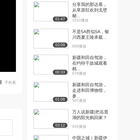
分享我的那达慕，
从草原狂欢到戈壁
秘...
01:47
1010播放
不是5A胜似5A，银
川西夏王陵承载...
03:09
890播放
新疆和田自驾游，
在约特干故城观看
精...
00:33
678播放
手机看
新疆和田自驾游，
走进和田博物馆，
参...
01:08
507播放
万人说新疆|把岳普
湖的阳光购回家？
03:12
935播放
中国之城｜新疆伊