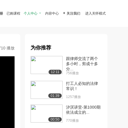
注册
已购课程
个人中心

内容中心

关注我们
进入关怀模式
为你推荐
710 播放
跟律师交流了两个
多小时，剪成十多
分...
12:11
756播放
打工人必知的法律
常识！
01:39
1257播放
汐溟讲堂-第1000期
依法成立的...
00:50
770播放