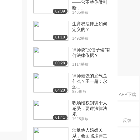
——它不替你做判
断，...
02:09
1465播放
生育权法律上如何
定义的？
01:10
1492播放
律师谈“父债子偿”有
何法律依据？
00:28
1114播放
律师最强的底气是
什么？王一超：永
远...
04:20
885播放
APP下载
职场维权别讲个人
感受，要讲法律法
规
01:41
1628播放
反馈
涉足他人婚姻关
系，会面临法律责