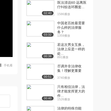
医法清说60:远离医
疗纠纷连环圈套...
02:40
1586播放
中国老百姓最需要
什么样的法律服
务？
03:32
1359播放
若这次男女互换，
法律上应是一样的
处...
00:38
891播放
手机看
尽调并非法律收
集！理解更重要
00:51
3740播放
只有相信法律，法
律才能发挥更大的
作...
00:40
1526播放
法律的特殊功能