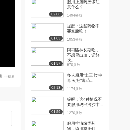
服用止痛药应该注
意什么？
02:06
1494播放
提醒：这些药物不
要空腹吃！
01:03
1053播放
阿司匹林长期吃，
不想胃出血，记好
这...
01:57
970播放
多人服用“土三七”中
手机看
毒 别把“毒药...
02:13
1174播放
提醒：这4种情况不
要服用玛巴洛沙韦...
01:59
1270播放
服用抗情绪类药
物，慎用减肥针