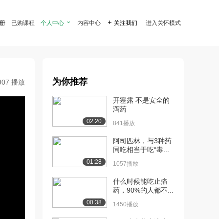
注册
已购课程
个人中心

内容中心

关注我们
进入关怀模式
为你推荐
907 播放
开塞露 不是安全的
泻药
02:20
841播放
阿司匹林，与3种药
同吃相当于吃“毒...
01:28
1057播放
什么时候能吃止痛
药，90%的人都不...
00:38
1450播放