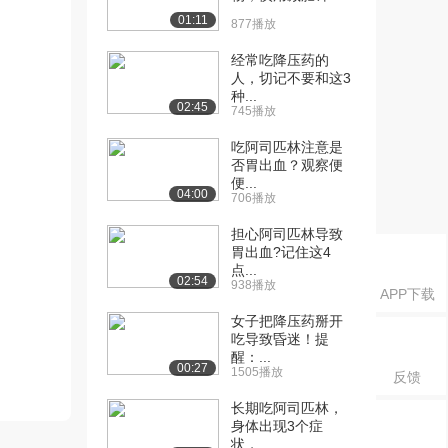
01:11
877播放
经常吃降压药的
人，切记不要和这3
种...
02:45
745播放
吃阿司匹林注意是
否胃出血？观察便
便...
04:00
706播放
担心阿司匹林导致
胃出血?记住这4
点...
02:54
938播放
APP下载
女子把降压药掰开
吃导致昏迷！提
醒：...
00:27
1505播放
反馈
长期吃阿司匹林，
身体出现3个症
状，...