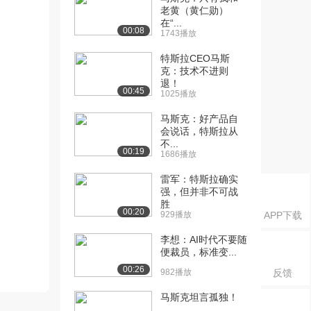
老黄（黄仁勋）
在“...
00:08
1743播放
特斯拉CEO马斯
克：技术不进则
退！
00:45
1025播放
马斯克：好产品自
会说话，特斯拉从
不...
00:19
1686播放
雷军：特斯拉确实
强，但并非不可战
胜
00:20
929播放
APP下载
李想：AI时代不要随
便裁员，标准变...
00:26
982播放
反馈
马斯克坦言孤独！