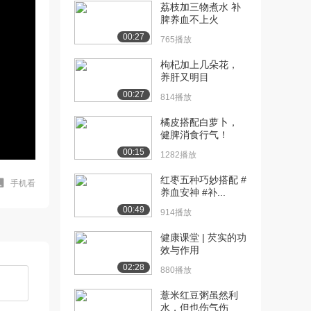
荔枝加三物煮水 补
脾养血不上火
00:27
765播放
枸杞加上几朵花，
养肝又明目
00:27
814播放
橘皮搭配白萝卜，
健脾消食行气！
00:15
1282播放
红枣五种巧妙搭配 #
手机看
养血安神 #补...
00:49
914播放
健康课堂 | 芡实的功
效与作用
02:28
880播放
薏米红豆粥虽然利
水，但也伤气伤