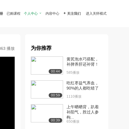
注册
已购课程
个人中心

内容中心

关注我们
进入关怀模式
为你推荐
363 播放
黄芪泡水巧搭配，
补脾养肝还补肾！
00:44
585播放
吃红枣益气养血，
90%的人都吃错了
00:59
1110播放
上午晒晒背，趴着
补阳气，胜过人参
枸...
00:39
650播放