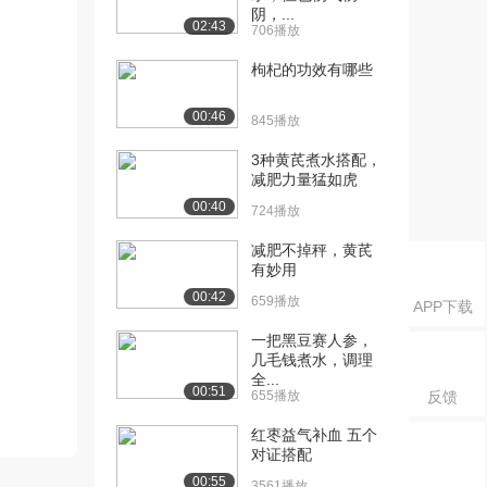
阴，...
02:43
706播放
枸杞的功效有哪些
00:46
845播放
3种黄芪煮水搭配，
减肥力量猛如虎
00:40
724播放
减肥不掉秤，黄芪
有妙用
00:42
659播放
APP下载
一把黑豆赛人参，
几毛钱煮水，调理
全...
00:51
655播放
反馈
红枣益气补血 五个
对证搭配
00:55
3561播放