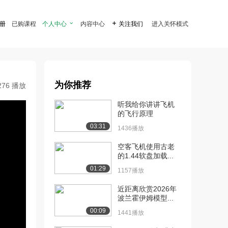
注册
已购课程
个人中心

内容中心

关注我们
进入关怀模式
为你推荐
276 播放
听我给你讲讲飞机
的飞行原理
03:31
1436播放
空客飞机使用古老
的1.44软盘加载...
01:29
1157播放
近距离欣赏2026年
波兰霍伊姆模型...
00:09
1441播放