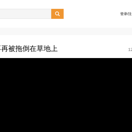

登录/
不再被拖倒在草地上
1