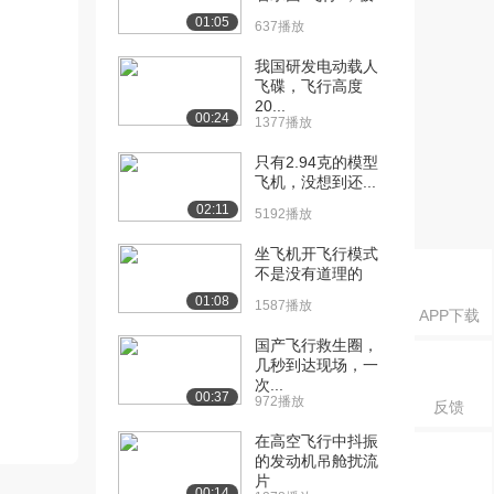
01:05
637播放
我国研发电动载人
飞碟，飞行高度
20...
00:24
1377播放
只有2.94克的模型
飞机，没想到还...
02:11
5192播放
坐飞机开飞行模式
不是没有道理的
01:08
1587播放
APP下载
国产飞行救生圈，
几秒到达现场，一
次...
00:37
972播放
反馈
在高空飞行中抖振
的发动机吊舱扰流
片
00:14