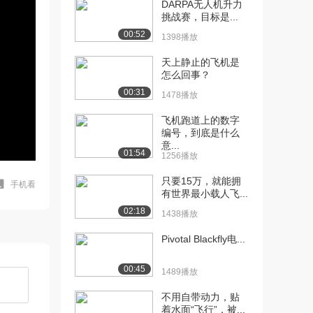
DARPA无人机升力
挑战赛，目标是...
00:52
1398播放
天上静止的飞机是
怎么回事？
00:31
1478播放
飞机跑道上的数字
编号，到底是什么
意...
01:54
1256播放
只要15万，就能拥
手机看
有世界最小载人飞...
02:18
1438播放
Pivotal Blackfly电...
00:45
1489播放
不用自带动力，贴
着水面“飞行”，被...