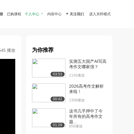
注册
已购课程
个人中心

内容中心

关注我们
进入关怀模式
为你推荐
545 播放
实测五大国产AI写高
考作文哪家强？
03:53
1140播放
2026高考作文解析
来啦！
00:42
1308播放
这书几乎押中了今
年所有的高考作文
题...
01:29
856播放