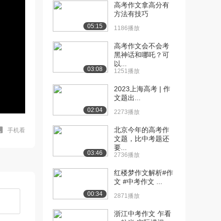
高考作文拿高分有
方法有技巧
05:15
1186播放
高考作文会不会考
黑神话和哪吒？可
以...
03:08
1251播放
2023上海高考 | 作
文题出...
02:04
2273播放
北京今年的高考作
手机看
文题，比中考题还
要...
03:46
2736播放
红楼梦作文解析#作
文 #中考作文 ...
00:34
2871播放
浙江中考作文 乍看