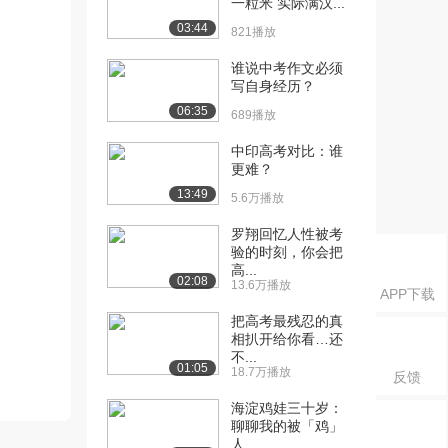
一粒米 实际满汉...
03:44
821播放
谁说中考作文必须
写自身经历？
06:35
689播放
中印高考对比：谁
更难？
13:49
5.6万播放
罗翔回忆人性被考
验的时刻，你会把
高...
02:08
13.6万播放
APP下载
把高考最残忍的真
相扒开给你看…还
不...
01:05
18.7万播放
反馈
海淀鸡娃三十岁：
聊聊我的被「鸡」
人...