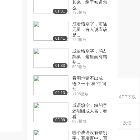
其来，终于知道怎
么...
01:31
795播放
成语错别字，前途
无量，有人说应该
是...
01:41
720播放
成语错别字，鸠占
鹊巢，这里面有错
别...
01:33
893播放
看图也猜不出成
语？一个“神”中间
加...
02:13
1705播放
APP下载
成语填空，缺的字
还能组成人名，看
看...
03:08
895播放
反馈
哪个成语没有错别
字，百发百中，写