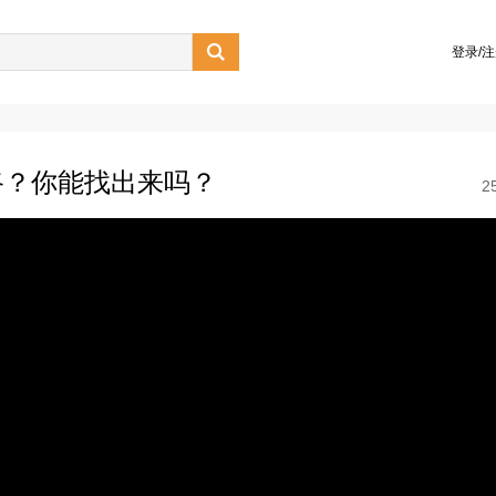

登录/
路？你能找出来吗？
2