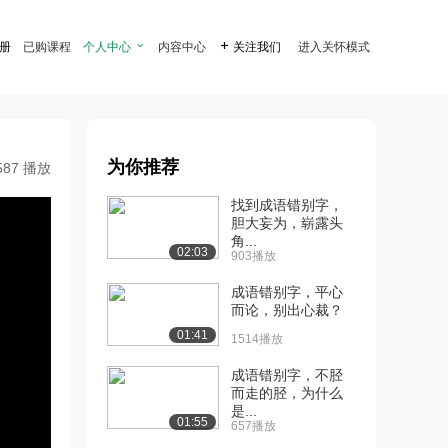
注册
已购课程
个人中心

内容中心

关注我们
进入关怀模式
为你推荐
587 播放
找到成语错别字，
胆大妄为，崭露头
角...
02:03
903播放
成语错别字，平心
而论，别出心裁？
01:41
1514播放
成语错别字，不胫
而走的胫，为什么
是...
01:55
657播放