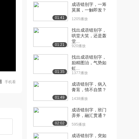
成语错别字，一筹
莫展，一触即发？
01:41
1205播放
找出成语错别字，
哄堂大笑，还是轰
堂...
01:21
920播放
找出成语错别字，
励精图治，气势如
虹...
01:35
1377播放
手机看
成语错别字，病入
膏肓，情不自禁？
01:49
1438播放
成语错别字，班门
弄斧，融汇贯通？
02:02
595播放
成语错别字，突如