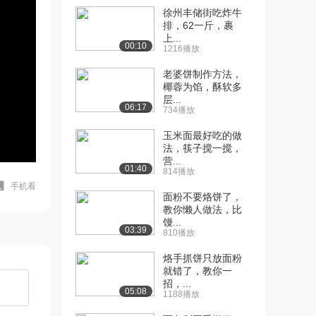
徐州丰储街吃炸牛
排，62一斤，裹
上...
00:10
1216播放
老婆饼制作方法，
椰蓉为馅，酥软多
层...
06:17
734播放
玉米面最好吃的做
法，筷子搅一搅，
营...
01:40
814播放
手机看
面粉不要烙饼了，
教你懒人做法，比
馒...
03:39
810播放
烙手抓饼只放面粉
就错了，教你一
招，...
05:08
1188播放