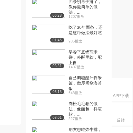
面条别再手擀了，
教你最简单的做
法，...
06:28
1207播放
吃了30年面条，还
是这种做法最好吃...
01:45
985播放
早餐平底锅煎米
饼，外酥里软，配
上自...
03:31
1407播放
自己调糖醋汁拌米
饭，做厚蛋烧海苔
饭...
03:13
648播放
APP下载
肉松毛毛卷的做
法，像面包一样喧
软，...
03:01
527播放
反馈
朋友想吃炸牛排，