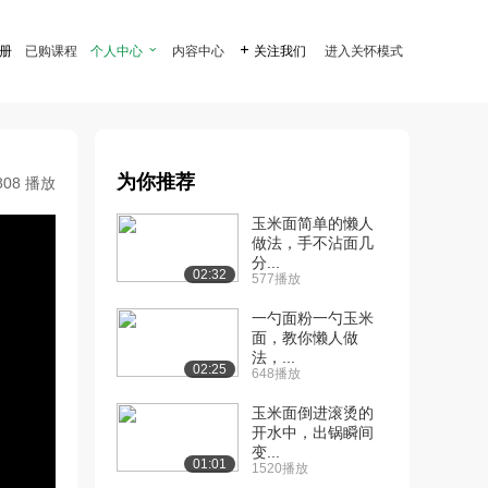
注册
已购课程
个人中心

内容中心

关注我们
进入关怀模式
为你推荐
808 播放
玉米面简单的懒人
做法，手不沾面几
分...
02:32
577播放
一勺面粉一勺玉米
面，教你懒人做
法，...
02:25
648播放
玉米面倒进滚烫的
开水中，出锅瞬间
变...
01:01
1520播放