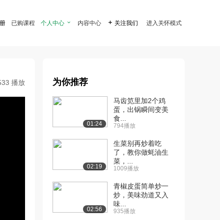
注册
已购课程
个人中心

内容中心

关注我们
进入关怀模式
为你推荐
533 播放
马齿笕里加2个鸡
蛋，出锅瞬间变美
食...
01:24
794播放
生菜别再炒着吃
了，教你做蚝油生
菜，...
02:19
1009播放
青椒皮蛋简单炒一
炒，美味劲道又入
味...
02:56
935播放