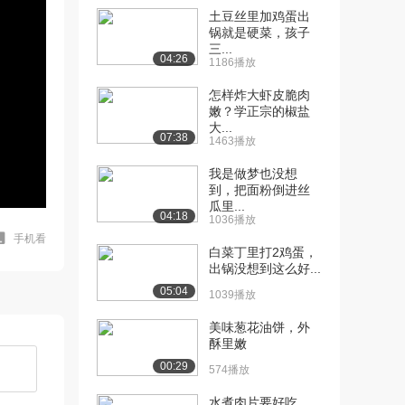
土豆丝里加鸡蛋出
锅就是硬菜，孩子
三...
04:26
1186播放
怎样炸大虾皮脆肉
嫩？学正宗的椒盐
大...
07:38
1463播放
我是做梦也没想
到，把面粉倒进丝
瓜里...
04:18
1036播放
手机看
白菜丁里打2鸡蛋，
出锅没想到这么好...
05:04
1039播放
美味葱花油饼，外
酥里嫩
00:29
574播放
水煮肉片要好吃，