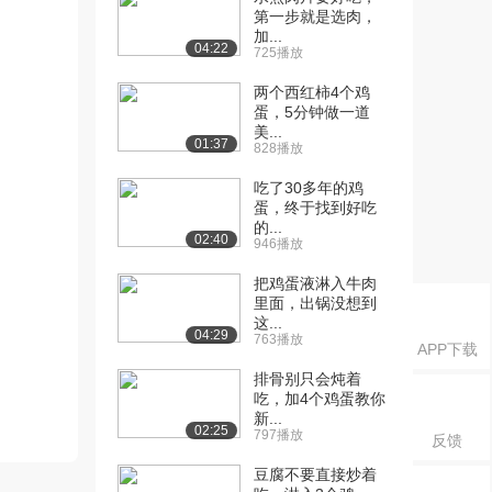
第一步就是选肉，
加...
04:22
725播放
两个西红柿4个鸡
蛋，5分钟做一道
美...
01:37
828播放
吃了30多年的鸡
蛋，终于找到好吃
的...
02:40
946播放
把鸡蛋液淋入牛肉
里面，出锅没想到
这...
04:29
763播放
APP下载
排骨别只会炖着
吃，加4个鸡蛋教你
新...
02:25
797播放
反馈
豆腐不要直接炒着