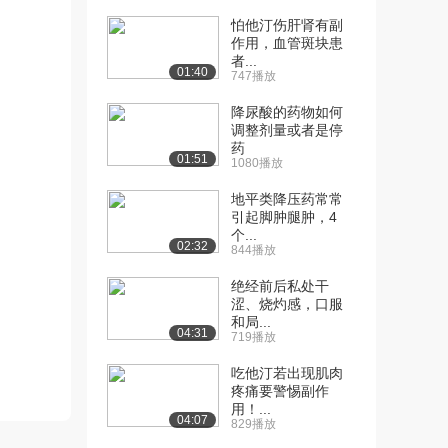
怕他汀伤肝肾有副
[10] 07-第一章第二节-药
07:40
作用，血管斑块患
物剂型与制剂...
者...
01:40
4470播放
747播放
降尿酸的药物如何
[11] 10-第二章第一节-药
13:50
调整剂量或者是停
物理化性质与...
药
5207播放
01:51
1080播放
[12] 10-第二章第一节-药
13:50
地平类降压药常常
物理化性质与...
引起脚肿腿肿，4
个...
3709播放
02:32
844播放
[13] 13-第二章第二节-药
10:20
绝经前后私处干
物结构与药物...
涩、烧灼感，口服
3603播放
和局...
04:31
719播放
[14] 13-第二章第二节-药
10:20
吃他汀若出现肌肉
物结构与药物...
疼痛要警惕副作
3683播放
用！...
04:07
829播放
[15] 16-第二章第三节-药
11:55