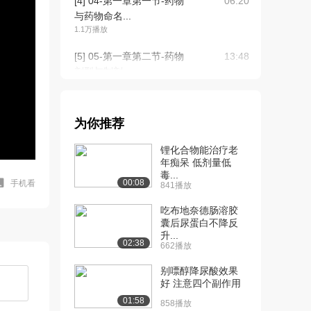
[4] 04-第一章第一节-药物
06:20
与药物命名...
1.1万播放
[5] 05-第一章第二节-药物
13:48
剂型与制剂...
9359播放
[6] 05-第一章第二节-药物
13:54
为你推荐
剂型与制剂...
6980播放
锂化合物能治疗老
年痴呆 低剂量低
[7] 06-第一章第二节-药物
08:55
毒...
剂型与制剂...
00:08
手机看
841播放
6134播放
吃布地奈德肠溶胶
[8] 06-第一章第二节-药物
囊后尿蛋白不降反
08:53
升...
剂型与制剂...
02:38
662播放
5055播放
别嘌醇降尿酸效果
[9] 07-第一章第二节-药物
07:36
好 注意四个副作用
剂型与制剂...
01:58
858播放
5116播放