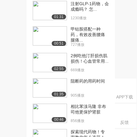
物化学结构与...
注射GLP-1药物，会
3307播放
成瘾吗？ 怎...
01:31
1230播放
[16] 16-第二章第三节-药
11:58
物化学结构与...
甲钴胺搭配一种
2798播放
药，有效改善腰痛
腿痛...
00:51
[17] 17-第二章第三节-药
08:56
727播放
物化学结构与...
2例吃他汀肝损伤肌
2431播放
损伤！心血管常用...
[18] 17-第二章第三节-药
08:55
02:55
669播放
物化学结构与...
阻断药的用药时间
2429播放
[19] 18-第二章第三节-药
10:39
01:35
905播放
APP下载
物化学结构与...
1888播放
相比苯溴马隆 非布
司他更保护肾脏
[20] 18-第二章第三节-药
10:46
00:46
856播放
反馈
物化学结构与...
2642播放
探索现代药物！专