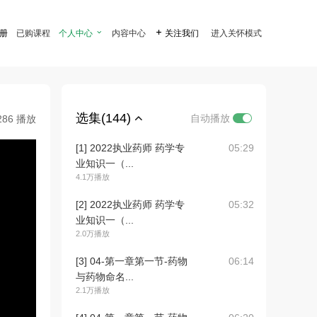
注册
已购课程
个人中心

内容中心

关注我们
进入关怀模式
选集(144)
自动播放
286 播放
[1] 2022执业药师 药学专
05:29
业知识一（...
4.1万播放
[2] 2022执业药师 药学专
05:32
业知识一（...
2.0万播放
[3] 04-第一章第一节-药物
06:14
与药物命名...
2.1万播放