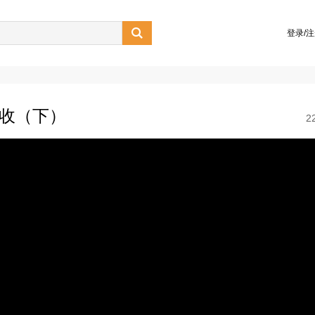

登录/
吸收（下）
2