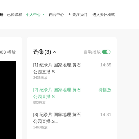
注册
已购课程
个人中心

内容中心

关注我们
进入关怀模式
选集(3)
自动播放
803 播放
[1] 纪录片.国家地理.黄石
14:35
公园直播.S...
3438播放
[2] 纪录片.国家地理.黄石
待播放
公园直播.S...
803播放
[3] 纪录片.国家地理.黄石
14:31
公园直播.S...
1468播放