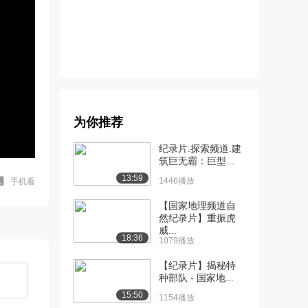
为你推荐
纪录片.探索频道.建
筑巨无霸：巨型...
13:59
1446播放
手机看
【国家地理频道自
然纪录片】重振虎
威...
18:36
1079播放
【纪录片】揭秘特
种部队 - 国家地...
15:50
1154播放