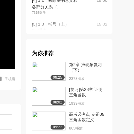
[4] 1.2，乘除法的意义和
15:00
各部分关系（...
7315播放
[5] 1.3，括号（上）
15:02
8637播放
[6] 1.3，括号（下）
14:58
6243播放
为你推荐
[7] 1.4，解决问题（上）
15:02
第2章 声现象复习
7399播放
（下）
[8] 1.4，解决问题（下）
15:02
08:25
2378播放
手机看
4848播放
[复习]第28章 证明
[9] 1.5，加减乘除法的意
15:02
三角函数
义和各部分间...
08:02
1933播放
5156播放
高考必考点 专题05
[10] 1.5，加减乘除法的意
14:58
三角函数定义...
义和各部分间...
09:22
865播放
3809播放