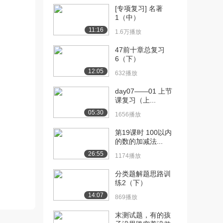
[专项复习] 名著
[11] 1.6，整理与复习
15:02
1（中）
（上）
11:16
1.6万播放
3692播放
47前十章总复习
[12] 1.6，整理与复习
15:04
6（下）
（下）
12:05
3291播放
632播放
day07——01 上节
[13] 2.1，观察物体(二)
15:02
课复习（上...
（上）
05:30
5338播放
1656播放
[14] 2.1，观察物体(二)
15:06
第19课时 100以内
的数的加减法...
（下）
4063播放
26:55
1174播放
[15] 2.1，观察物体
15:02
分类题解题思路训
(二)2（上）
练2（下）
3838播放
14:07
869播放
[16] 2.1，观察物体
15:00
末测试题，有的孩
(二)2（下）