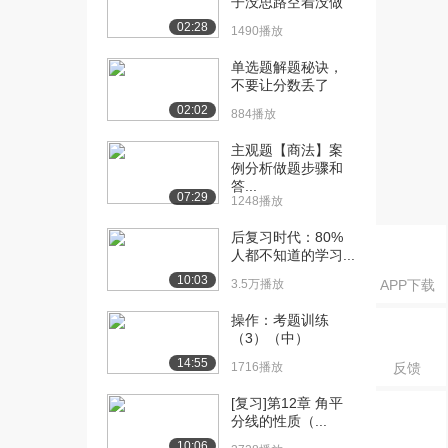
子没思路空着没做
3237播放
02:28
1490播放
[17] 2.2，观察物体(二)整
15:02
单选题解题秘诀，
理与复习（...
不要让分数丢了
2867播放
02:02
884播放
[18] 2.2，观察物体(二)整
15:08
主观题【商法】案
理与复习（...
例分析做题步骤和
2263播放
答...
07:29
1248播放
[19] 3.1，加法运算定律
15:02
后复习时代：80%
（上）
人都不知道的学习...
5920播放
10:03
3.5万播放
APP下载
[20] 3.1，加法运算定律
15:01
（下）
操作：考题训练
（3）（中）
4481播放
14:55
1716播放
反馈
[21] 3.2，加法运算定律的
15:02
应用（上）
[复习]第12章 角平
4810播放
分线的性质（...
10:06