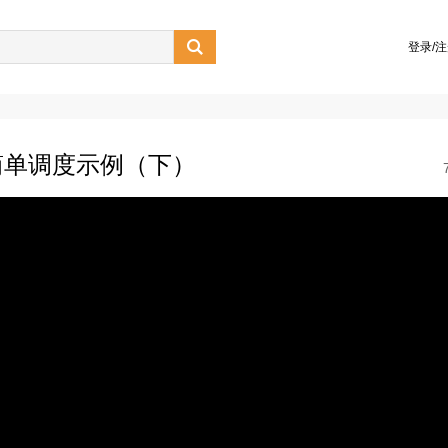

登录/
绍_简单调度示例（下）