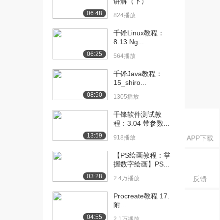
讲解（下）
06_quart...
06:48
1398播放
824播放
千锋Linux教程：
8.13 Ng...
06:25
564播放
千锋Java教程：
15_shiro...
08:50
1305播放
千锋软件测试教
程：3.04 带参数...
13:59
918播放
APP下载
【PS绘画教程：掌
握数字绘画】PS...
03:28
2.4万播放
反馈
Procreate教程 17.
附...
04:55
2.1万播放