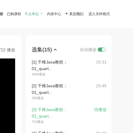
注册
已购课程
个人中心

内容中心

关注我们
进入关怀模式
选集(15)
自动播放
722 播放
[1] 千锋Java教程：
19:31
01_quart...
1684播放
[2] 千锋Java教程：
19:45
01_quart...
995播放
[3] 千锋Java教程：
待播放
01_quart...
722播放