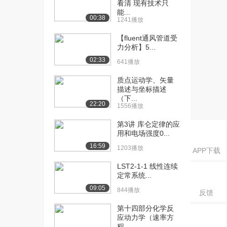
1089播放
看清 现有技术只
能...
00:38
1241播放
[16] 第十二讲 4.1 流体运
05:26
动的两种状...
【fluent通风管道受
843播放
力分析】5...
02:33
[17] 第十三讲 4.2 圆管中
641播放
09:19
层流流动时...
质点运动学、矢量
1222播放
描述与坐标描述
（下...
[18] 第十四讲 4.3.1 圆管
09:23
22:20
1556播放
中湍流流...
第3讲 库仑定律的应
1446播放
用和电场强度0...
[19] 第十四讲 4.3.1 圆管
09:22
16:59
1203播放
APP下载
中湍流流...
1327播放
LST2-1-1 线性连续
定常系统...
[20] 第十五讲 4.3.2 圆管
05:32
09:05
844播放
反馈
中湍流流...
1153播放
第十四部分化学反
应动力学（速率方
[21] 第十六讲 4.4 管路中
09:02
程...