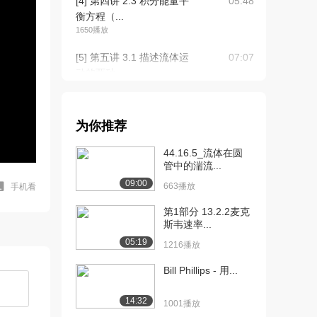
[4] 第四讲 2.3 积分能量平
05:48
衡方程（...
1650播放
[5] 第五讲 3.1 描述流体运
07:07
动的两种...
1337播放
[6] 第五讲 3.1 描述流体运
07:10
为你推荐
动的两种...
1001播放
44.16.5_流体在圆
管中的湍流...
[7] 第六讲 3.3 流体微团运
09:58
09:00
动分析，...
663播放
手机看
1511播放
第1部分 13.2.2麦克
斯韦速率...
[8] 第七讲 3.4 平面稳态流
08:01
05:19
动与流函...
1216播放
1420播放
Bill Phillips - 用...
[9] 第八讲 3.5 连续性方程
08:39
938播放
14:32
1001播放