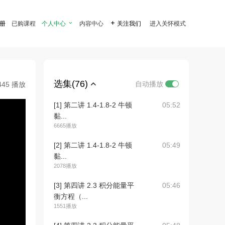
注册
已购课程
个人中心

内容中心

关注我们
进入关怀模式
选集(76)
自动播放
445 播放
[1] 第二讲 1.4-1.8-2 牛顿
05:52
黏...
6665播放
[2] 第二讲 1.4-1.8-2 牛顿
05:49
黏...
2078播放
[3] 第四讲 2.3 积分能量平
05:46
衡方程（...
1551播放