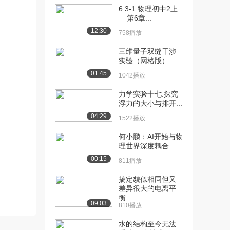
[10] 第九讲 3.6.1 运动方
05:37
6.3-1 物理初中2上
程理想流...
__第6章...
1699播放
12:30
758播放
[11] 第九讲 3.6.1 运动方
05:40
三维量子双缝干涉
程理想流...
实验（网格版）
1029播放
01:45
1042播放
[12] 第十讲 3.6.2 伯努利
05:37
力学实验十七.探究
方程的两...
浮力的大小与排开...
1551播放
04:29
1522播放
[13] 第十讲 3.6.2 伯努利
05:39
何小鹏：AI开始与物
方程的两...
理世界深度耦合...
923播放
00:15
811播放
[14] 第十一讲 3.7 实际流
06:35
搞定貌似相同但又
体运动方程...
差异很大的电离平
1411播放
衡...
09:03
810播放
[15] 第十二讲 4.1 流体运
05:25
动的两种状...
水的结构至今无法