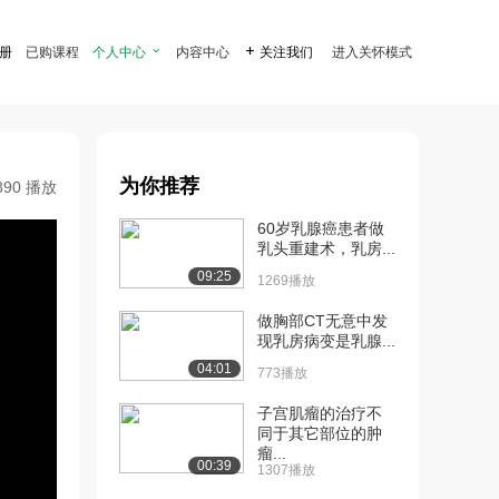
注册
已购课程
个人中心

内容中心

关注我们
进入关怀模式
为你推荐
890 播放
60岁乳腺癌患者做
乳头重建术，乳房...
09:25
1269播放
做胸部CT无意中发
现乳房病变是乳腺...
04:01
773播放
子宫肌瘤的治疗不
同于其它部位的肿
瘤...
00:39
1307播放