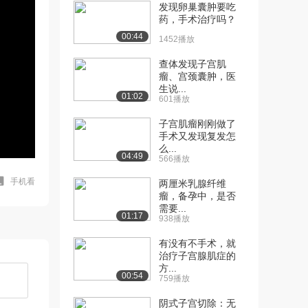
发现卵巢囊肿要吃
药，手术治疗吗？
00:44
1452播放
查体发现子宫肌
瘤、宫颈囊肿，医
生说...
01:02
601播放
子宫肌瘤刚刚做了
手术又发现复发怎
么...
04:49
566播放
手机看
两厘米乳腺纤维
瘤，备孕中，是否
需要...
01:17
938播放
有没有不手术，就
治疗子宫腺肌症的
方...
00:54
759播放
阴式子宫切除：无