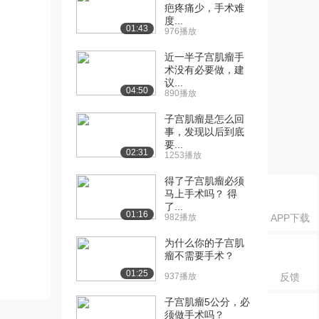
疤疼痛少，手术难
度...
01:43
976播放
近一半子宫肌瘤手
术没有必要做，建
议...
04:50
890播放
子宫肌瘤是怎么回
事，发现以后到底
要...
02:31
1253播放
得了子宫肌瘤必须
马上手术吗？ 得
了...
01:16
982播放
APP下载
为什么你的子宫肌
瘤不需要手术？
01:25
937播放
反馈
子宫肌瘤5公分，必
须做手术吗？