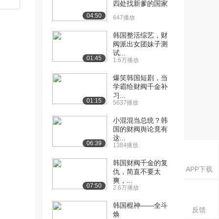
四处找新爹的国家
04:50
647播放
韩国整活综艺，财
阀派出女团妹子测
试...
01:45
1.6万播放
爆笑韩国短剧，当
学霸给财阀千金补
习...
01:15
5637播放
小混混当总统？韩
国的财阀舆论竟有
这...
06:39
1384播放
韩国财阀千金的复
APP下载
仇，简直不要太
爽，...
07:50
2.6万播放
韩国棍神——全斗
反馈
焕