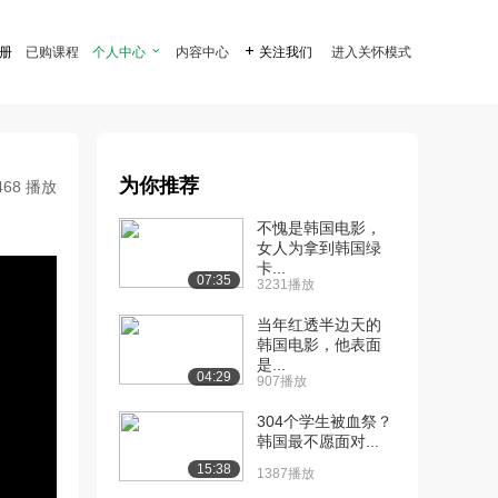
注册
已购课程
个人中心

内容中心

关注我们
进入关怀模式
为你推荐
468 播放
不愧是韩国电影，
女人为拿到韩国绿
卡...
07:35
3231播放
当年红透半边天的
韩国电影，他表面
是...
04:29
907播放
304个学生被血祭？
韩国最不愿面对...
15:38
1387播放