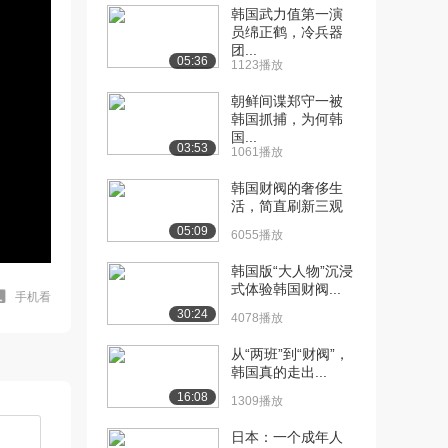
韩国武力值第一演
员绵正鹤，冷兵器
团...
05:36
1123播放
朝鲜间谍郑守一被
韩国抓捕，为何韩
国...
03:53
1061播放
韩国财阀的奢侈生
活，简直刷新三观
05:09
6055播放
韩国版“大人物”沉浸
式体验韩国财阀...
手机看
30:24
4078播放
从“两班”到“财阀”，
韩国真的走出...
16:08
1309播放
日本：一个成年人