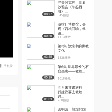
寻美阿克苏，参看
沙雅县《印鉴西
域》...
00:27
545播放
游喀什博物馆，参
观《西域回响，丝
路...
00:30
1113播放
第3集 敦煌中的佛教
文化
03:55
1338播放
手机看
第6集 世界最长的石
窟画廊——敦煌...
05:39
1618播放
五月来甘肃旅行，
我建议要去敦煌，
遇...
01:03
768播放
圆明园、敦煌的国