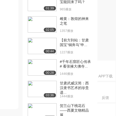
宝能回来了吗？
01:39
965播放
雌黄：敦煌的神来
之笔
02:05
1357播放
【前方到站：甘肃
国宝“铜奔马”申...
00:44
1227播放
#千年石窟匠心传承
# 看张掖大佛寺...
00:28
1446播放
APP下载
甘肃武威汉简：西
汉隶书艺术的珍贵
遗...
03:36
1444播放
反馈
贺兰山下桃花石
——西夏文物精品
展