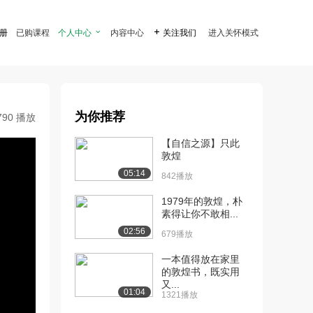
注册
已购课程
个人中心

内容中心

关注我们
进入关怀模式
为你推荐
790 播放
【自信之源】只此
敦煌
05:14
842播放
1979年的敦煌，朴
素得让你不敢相...
02:56
679播放
一本值得放在家里
的敦煌书，既实用
又...
01:04
1321播放