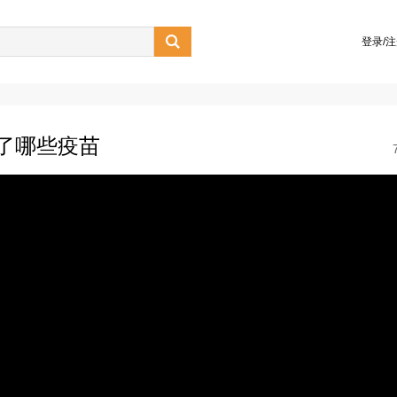

登录/
了哪些疫苗