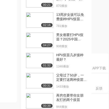
00:21
870播放
13周岁女孩可以免
费接种HPV疫苗...
02:16
781播放
男女都要打HPV疫
苗？2025中国...
04:27
908播放
HPV疫苗几岁接种
最好？
01:32
1346播放
APP下载
父母过了50岁，一
定要打这两种疫苗...
00:31
1433播放
反馈
再穷也要带你女朋
友打的两个疫苗
00:39
944播放