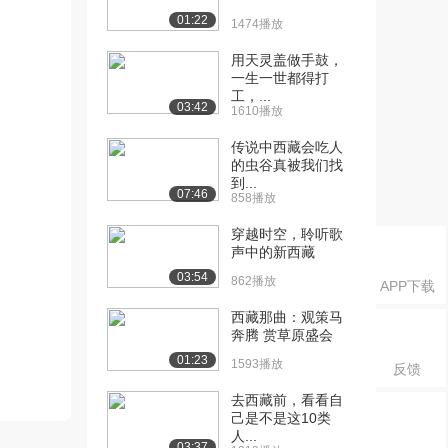
01:22
1474播放
用天灵盖做手鼓，
一生一世都得打
工，...
03:42
1610播放
传说中西藏会吃人
的虫谷真被我们找
到...
07:46
858播放
穿越时空，聆听歌
声中的新西藏
03:54
862播放
APP下载
西藏那曲：观策马
奔腾 赏草原盛会
01:23
1593播放
反馈
去西藏前，看看自
己是不是这10类
人...
03:37