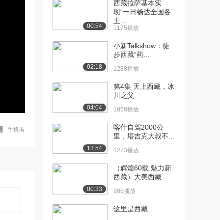
西藏拉萨基本实
现“一日畅达全国各
主...
00:54
1175播放
小新Talkshow：徒
步西藏“药...
02:18
1288播放
第4集 天上西藏，冰
川之父
04:04
1868播放
喀什自驾2000公
手机看
里，塔吉克大叔不...
13:54
1273播放
（辉煌60载 魅力新
西藏）大美西藏...
00:33
986播放
这里是西藏