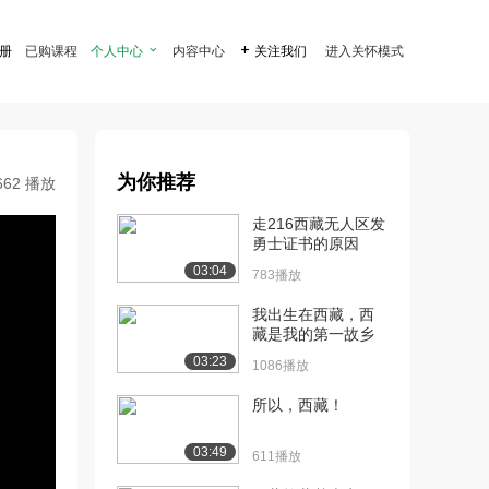
注册
已购课程
个人中心

内容中心

关注我们
进入关怀模式
为你推荐
662 播放
走216西藏无人区发
勇士证书的原因
03:04
783播放
我出生在西藏，西
藏是我的第一故乡
03:23
1086播放
所以，西藏！
03:49
611播放