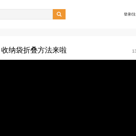

登录/
，收纳袋折叠方法来啦
1