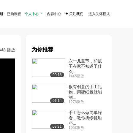
注册
已购课程
个人中心

内容中心

关注我们
进入关怀模式
为你推荐
348 播放
六一儿童节，和孩
子在家不知道干什
么...
00:18
1445播放
很有创意的手工礼
物，用硬纸板就能
制...
01:14
1276播放
手工怎么做简单好
看，教你折纸帆船
小...
02:21
1053播放