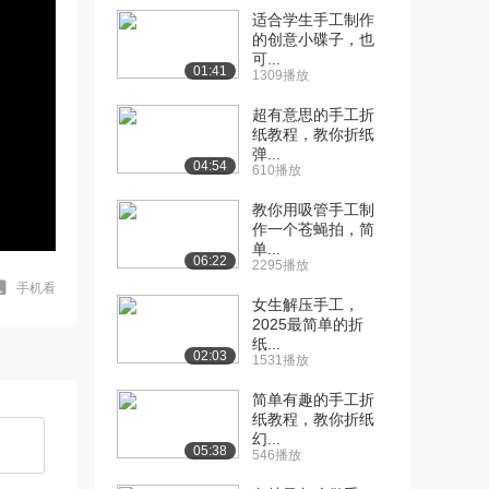
适合学生手工制作
的创意小碟子，也
可...
01:41
1309播放
超有意思的手工折
纸教程，教你折纸
弹...
04:54
610播放
教你用吸管手工制
作一个苍蝇拍，简
单...
06:22
2295播放
手机看
女生解压手工，
2025最简单的折
纸...
02:03
1531播放
简单有趣的手工折
纸教程，教你折纸
幻...
05:38
546播放