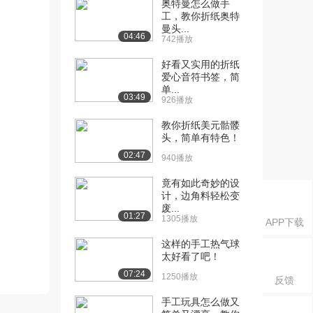
奥特曼怎么做手
工，教你折纸奥特
曼头...
04:46
742播放
好看又实用的折纸
爱心音符书签，简
单...
03:49
926播放
教你折纸美元骷髅
头，简单有特色！
02:47
940播放
竟有如此奇妙的设
计，边角料轻松变
废...
01:27
1305播放
APP下载
这样的手工热气球
太好看了吧！
07:24
1250播放
反馈
手工玩具怎么做又