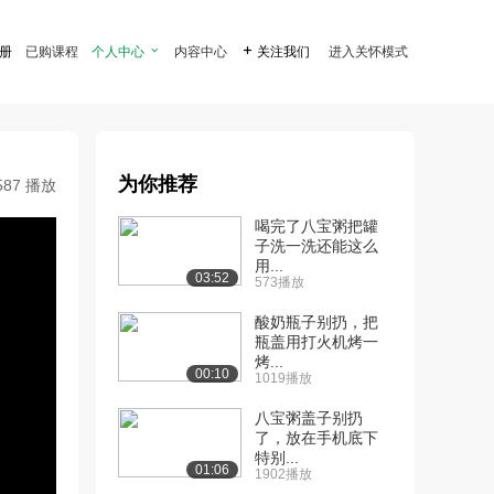
注册
已购课程
个人中心

内容中心

关注我们
进入关怀模式
为你推荐
587 播放
喝完了八宝粥把罐
子洗一洗还能这么
用...
03:52
573播放
酸奶瓶子别扔，把
瓶盖用打火机烤一
烤...
00:10
1019播放
八宝粥盖子别扔
了，放在手机底下
特别...
01:06
1902播放