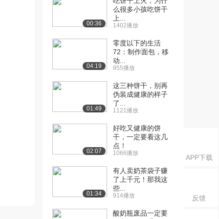
吃饼干上火，为什
么很多小孩吃饼干
上...
00:36
1402播放
零度以下的生活
72：制作面包，移
动...
04:19
955播放
这三种饼干，别再
伪装成健康的样子
了...
01:49
1121播放
好吃又健康的饼
干，一定要看这几
点！
02:07
1066播放
APP下载
有人卖奶茶袋子赚
了上千元！那我这
些...
01:34
914播放
反馈
酸奶瓶废品一定要