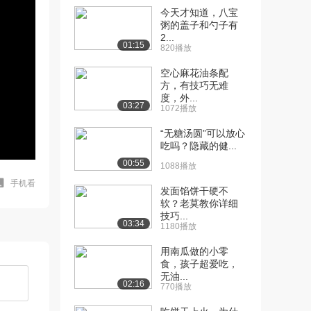
今天才知道，八宝
粥的盖子和勺子有
2...
01:15
820播放
空心麻花油条配
方，有技巧无难
度，外...
03:27
1072播放
“无糖汤圆”可以放心
吃吗？隐藏的健...
00:55
1088播放
手机看
发面馅饼干硬不
软？老莫教你详细
技巧...
03:34
1180播放
用南瓜做的小零
食，孩子超爱吃，
无油...
02:16
770播放