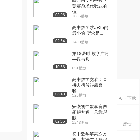
陕西西安初中数学
竞赛题求代数式的
值
03:06
1086播放
高中数学求a+3b的
最小值,所求是...
02:54
1408播放
第19课时 数学广角
—数与形
10:56
651播放
高中数学竞赛：直
接去括号很愚蠢，
聪...
03:40
526播放
APP下载
安徽初中数学竞赛
题解方程，只靠瞪
眼...
02:56
1243播放
反馈
初中数学解高次方
程，方法对了解起