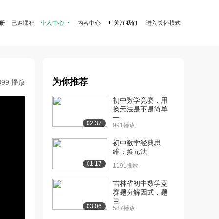
注册
已购课程
个人中心

内容中心

关注我们
进入关怀模式
为你推荐
399 播放
初中数学竞赛，用
换元法是不是简单
一...
02:37
991播放
初中数学经典思
维：换元法
01:17
1191播放
吉林省初中数学竞
赛题分解因式，题
目...
03:06
587播放