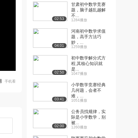
甘肃初中数学竞赛
题，脑子越乱越解
不...
02:53
1284播放
河南初中数学求值
题，高手方法巧
妙，...
04:01
1259播放
初中数学解分式方
程,其核心知识就
是...
02:50
1047播放
手机看
小学数学竞赛经典
几何题，会者不
难，...
03:41
1051播放
公务员找规律，实
际是小学数学，别
被...
02:00
1260播放