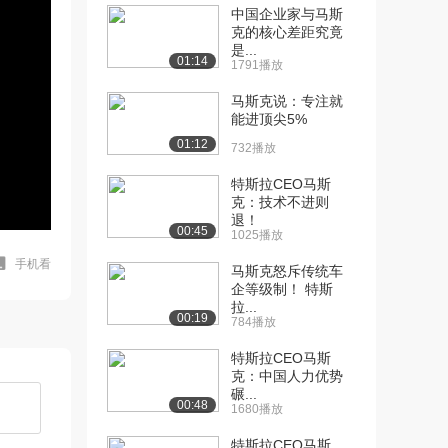
中国企业家与马斯
克的核心差距究竟
是...
01:14
1791播放
马斯克说：专注就
能进顶尖5%
01:12
732播放
特斯拉CEO马斯
克：技术不进则
退！
00:45
1025播放
手机看
马斯克怒斥传统车
企等级制！ 特斯
拉...
00:19
784播放
特斯拉CEO马斯
克：中国人力优势
碾...
00:48
1680播放
特斯拉CEO马斯