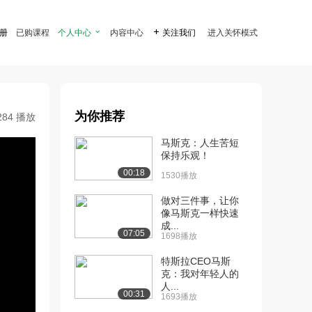
注册
已购课程
个人中心

内容中心

关注我们
进入关怀模式
为你推荐
284 播放
马斯克：人生苦短
保持乐观！
00:18
1530播放
做对三件事，让你
像马斯克一样快速
成...
07:05
1698播放
特斯拉CEO马斯
克：我对年轻人的
人...
00:31
1693播放