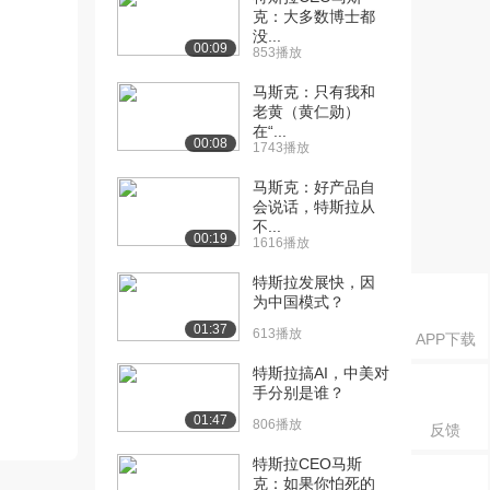
克：大多数博士都
没...
00:09
853播放
马斯克：只有我和
老黄（黄仁勋）
在“...
00:08
1743播放
马斯克：好产品自
会说话，特斯拉从
不...
00:19
1616播放
特斯拉发展快，因
为中国模式？
01:37
613播放
APP下载
特斯拉搞AI，中美对
手分别是谁？
01:47
806播放
反馈
特斯拉CEO马斯
克：如果你怕死的