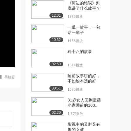
《河边的错误》到
底讲了什么故事？
12:01
1739播放
一瓜一故事，一句
话一辈子
10:32
1156播放
郝十八的故事
02:59
1514播放
睡前故事讲的好，
手机看
不如绘本选的好
00:51
1686播放
31岁女人回到童话
小家睡前的100...
02:20
1.7万播放
影视中的又胖又有
趣的女孩