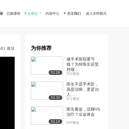
注册
已购课程
个人中心

内容中心

关注我们
进入关怀模式
为你推荐
581 播放
做手术医院要亏
钱？为何医生还坚
持做...
01:28
932播放
医生不是手术匠，
虽是治病，更是治
人...
01:20
871播放
医生看诊，话聊VS
治疗？出诊体会
01:14
830播放