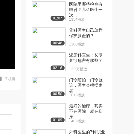
医院里哪些检查有
辐射？儿科医生一
次...
01:07
1354播放
骨科医生自己怎样
保护膝盖的？
00:46
1386播放
泌尿科医生：长期
禁欲危害有哪些？
02:16
12.2万播放
手机看
门诊随拍：门诊就
诊，医生会根据患
者...
00:50
1013播放
最好的治疗，其实
不在医院，就在您
身...
01:09
1402播放
外科医生的7种职业