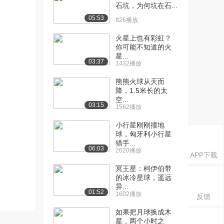
石坑，为何坑在石...
05:53
826播放
火星上也有彩虹？
你可能不知道的火
星...
03:37
1432播放
熊熊火球从天而
降，1.5米长的太
空...
03:15
1562播放
小行星刚刚撞地
球，匈牙利小行星
猎手...
06:03
2020播放
APP下载
冥王星：柯伊伯带
的冰冷星球，遥远
异...
01:52
1602播放
反馈
如果把月球换成木
星，两个小时之