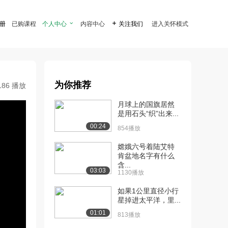
注册
已购课程
个人中心

内容中心

关注我们
进入关怀模式
为你推荐
186 播放
月球上的国旗居然
是用石头“织”出来...
00:24
854播放
嫦娥六号着陆艾特
肯盆地名字有什么
含...
03:03
1130播放
如果1公里直径小行
星掉进太平洋，里...
01:01
813播放