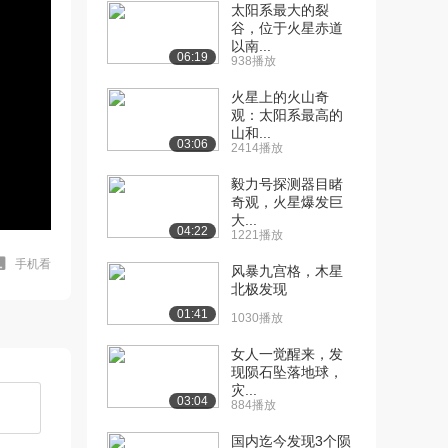
太阳系最大的裂
谷，位于火星赤道
以南...
06:19
938播放
火星上的火山奇
观：太阳系最高的
山和...
03:06
2414播放
毅力号探测器目睹
奇观，火星爆发巨
大...
04:22
1221播放
手机看
风暴九宫格，木星
北极发现
01:41
1030播放
女人一觉醒来，发
现陨石坠落地球，
灾...
03:04
884播放
国内迄今发现3个陨