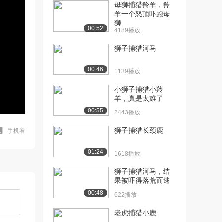
母狮捕猎羚羊，羚
羊一个怒顶吓跑母
狮
00:52
4189播放
狮子捕猎河马
00:46
1139播放
小狮子捕猎小羚
羊，真是太难了
00:55
2443播放
狮子捕猎长颈鹿
手机看
01:24
1618播放
狮子捕猎河马，结
果被吓得落荒而逃
00:48
622播放
老虎捕猎小鹿