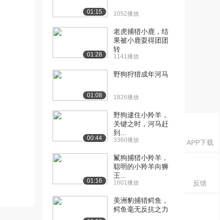
01:15
1052播放
老虎捕猎小鹿，结
果被小鹿耍得团团
转
01:28
1141播放
野狗狩猎成年河马
01:08
1826播放
野狗逮住小羚羊，
关键之时，河马赶
到...
00:44
3360播放
APP下载
鬣狗捕猎小羚羊，
聪明的小羚羊向狮
王...
01:16
1601播放
反馈
美洲豹捕猎鳄鱼，
鳄鱼毫无反抗之力