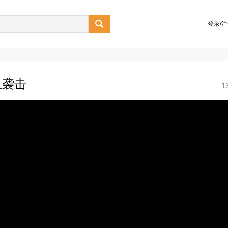

登录/
鱼袭击
1