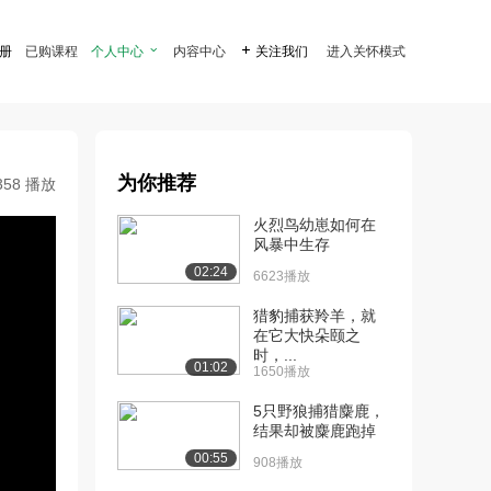
注册
已购课程
个人中心

内容中心

关注我们
进入关怀模式
为你推荐
358 播放
火烈鸟幼崽如何在
风暴中生存
02:24
6623播放
猎豹捕获羚羊，就
在它大快朵颐之
时，...
01:02
1650播放
5只野狼捕猎麋鹿，
结果却被麋鹿跑掉
00:55
908播放