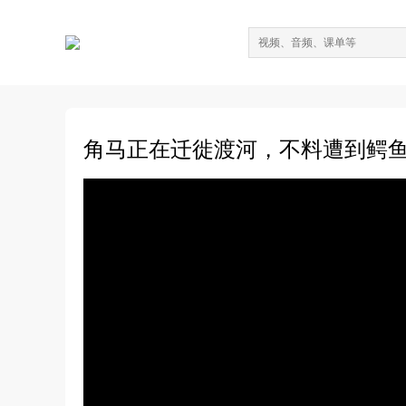
角马正在迁徙渡河，不料遭到鳄