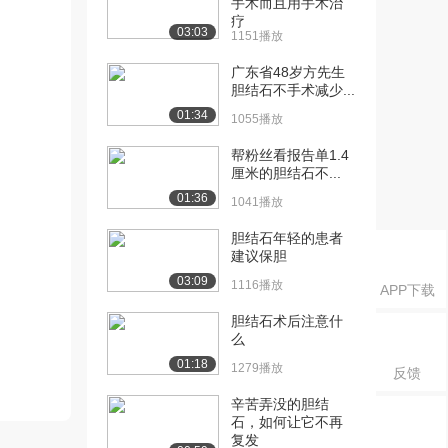
手术而且用手术治
疗
03:03
1151播放
广东省48岁方先生
胆结石不手术减少...
01:34
1055播放
帮粉丝看报告单1.4
厘米的胆结石不...
01:36
1041播放
胆结石年轻的患者
建议保胆
03:09
1116播放
APP下载
胆结石术后注意什
么
01:18
1279播放
反馈
辛苦弄没的胆结
石，如何让它不再
复发