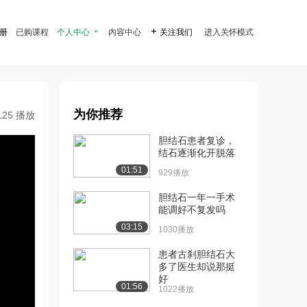
注册
已购课程
个人中心

内容中心

关注我们
进入关怀模式
为你推荐
125 播放
胆结石患者复诊，
结石逐渐化开脱落
01:51
929播放
胆结石一年一手术
能调好不复发吗
03:15
1030播放
患者古刹胆结石大
多了医生却说那挺
好
01:56
1022播放