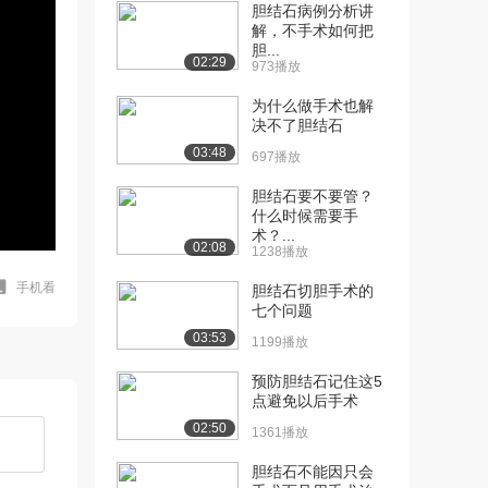
胆结石病例分析讲
解，不手术如何把
胆...
02:29
973播放
为什么做手术也解
决不了胆结石
03:48
697播放
胆结石要不要管？
什么时候需要手
术？...
02:08
1238播放
手机看
胆结石切胆手术的
七个问题
03:53
1199播放
预防胆结石记住这5
点避免以后手术
02:50
1361播放
胆结石不能因只会