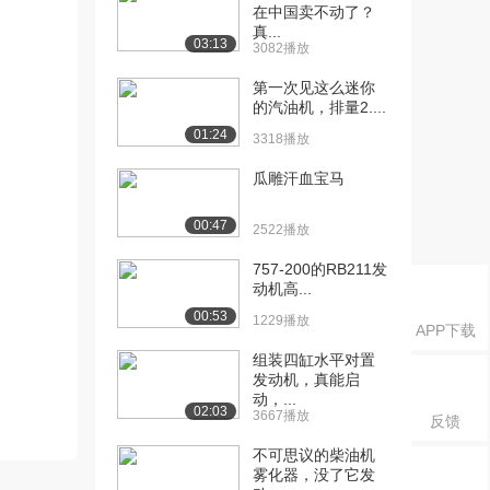
在中国卖不动了？
真...
03:13
3082播放
第一次见这么迷你
的汽油机，排量2....
01:24
3318播放
瓜雕汗血宝马
00:47
2522播放
757-200的RB211发
动机高...
00:53
1229播放
APP下载
组装四缸水平对置
发动机，真能启
动，...
02:03
3667播放
反馈
不可思议的柴油机
雾化器，没了它发