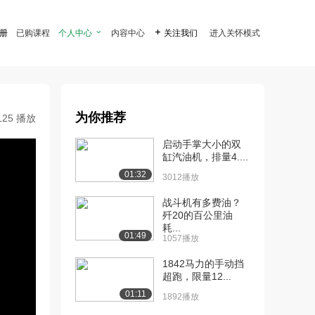
注册
已购课程
个人中心

内容中心

关注我们
进入关怀模式
为你推荐
125 播放
启动手掌大小的双
缸汽油机，排量4....
01:32
3012播放
战斗机有多费油？
歼20的百公里油
耗...
01:49
1057播放
1842马力的手动挡
超跑，限量12...
01:11
1892播放