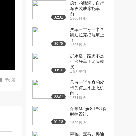
疯狂的脑洞，自行
车改装成摩托车，
前...
02:02
1569播放
买车三年亏一半？
凯迪拉克把坑填上
了
03:28
1395播放
罗永浩：路虎不是
什么好车！要买就
买...
00:10
1.9万播放
手机看
只有一半车身的皮
卡为何是水上飞机
的...
00:37
1271播放
荣耀Magic8 RSR保
时捷设计...
01:28
1639播放
奔驰、宝马、奥迪