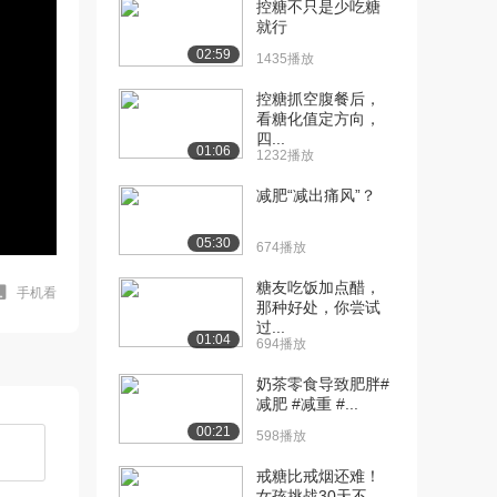
控糖不只是少吃糖
就行
02:59
1435播放
控糖抓空腹餐后，
看糖化值定方向，
四...
01:06
1232播放
减肥“减出痛风”？
05:30
674播放
糖友吃饭加点醋，
手机看
那种好处，你尝试
过...
01:04
694播放
奶茶零食导致肥胖#
减肥 #减重 #...
00:21
598播放
戒糖比戒烟还难！
女孩挑战30天不