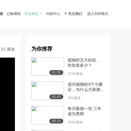
注册
已购课程
个人中心

内容中心

关注我们
进入关怀模式
为你推荐
133 播放
戒烟的五大好处，
你知道多少？
01:20
1535播放
成功戒烟的3个小建
议，为什么大家都...
02:43
785播放
每天吸烟一包 三年
成为黑肺
00:14
1932播放