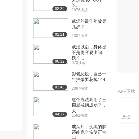
吃...
02:29
1076播放
戒烟的最佳年龄是
几岁？
02:21
1307播放
戒烟以后，身体是
不是更容易出问
题？...
06:12
973播放
彭老总说，自己一
年抽烟要花掉144...
02:43
2097播放
APP下载
这个办法我用了三
周就戒烟成功了，
大...
04:17
1592播放
反馈
戒烟后，变黑的肺
还能完全恢复正常
吗...