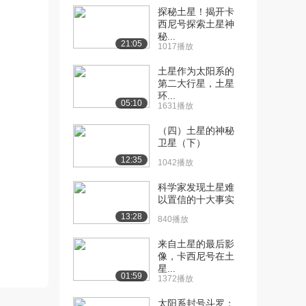
探秘土星！揭开卡
[13] 2.1太空旅行（下）
07:27
西尼号探索土星神
1774播放
秘...
21:05
1017播放
[14] 2.1太空旅行（上）
07:44
土星作为太阳系的
1253播放
第二大行星，土星
环...
[15] 2.1太空旅行（下）
07:41
05:10
1631播放
1220播放
（四）土星的神秘
[16] 2.1太空旅行
05:26
卫星（下）
1093播放
12:35
1042播放
[17] 2.2 空间站
08:34
科学家发现土星难
1211播放
以置信的十大事实
13:28
[18] 2.2 空间站（上）
05:16
840播放
1024播放
来自土星的最后影
像，卡西尼号在土
[19] 2.2 空间站（下）
05:20
星...
681播放
01:59
1372播放
[20] 2.3 太空酒店
07:49
太阳系封号斗罗：