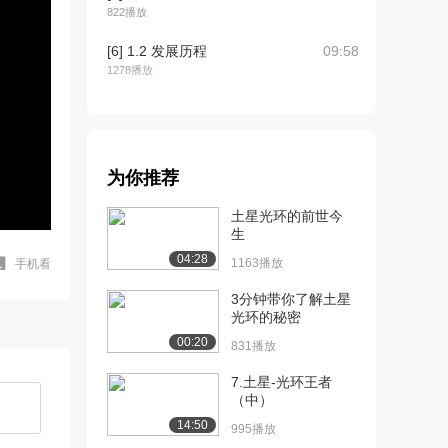
822播放
[6] 1.2 发展历程
09:58
1278播放
[7] 1.2 发展历程（上）
05:05
1595播放
[8] 1.2 发展历程（下）
05:06
为你推荐
1566播放
土星光环的前世今
[9] 1.2 发展历程
09:32
生
637播放
04:28
1163播放
手机看
[10] 1.3天体理论与文化艺
08:38
3分钟带你了解土星
术的结合
光环的秘密
1430播放
00:20
831播放
[11] 2.1太空旅行
08:02
7.土星-光环王者
1168播放
（中）
[12] 2.1太空旅行（上）
07:22
14:50
995播放
715播放