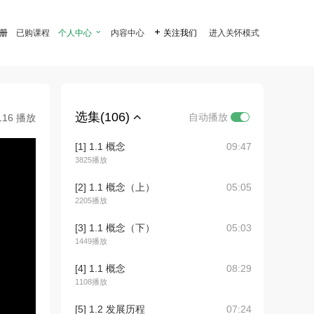
注册
已购课程
个人中心

内容中心

关注我们
进入关怀模式
选集(106)
自动播放
116 播放
[1] 1.1 概念
09:47
3825播放
[2] 1.1 概念（上）
05:05
2205播放
[3] 1.1 概念（下）
05:03
1449播放
[4] 1.1 概念
08:29
1108播放
[5] 1.2 发展历程
07:24