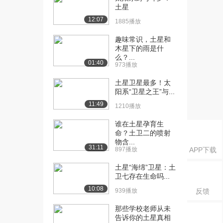
1266播放
土星
12:07
1885播放
[21] 3.1行星比较
09:33
1571播放
趣味常识，土星和
木星下的雨是什
[22] 3.2 水星探索
06:42
么？...
1203播放
01:40
973播放
[23] 3.2 水星探索
06:03
土星卫星最多！太
1348播放
阳系“卫星之王”与...
11:49
1210播放
[24] 3.2 水星探索
05:34
980播放
谁在土星孕育生
命？土卫二的喷射
[25] 4.1 金星探索
07:31
物含...
31:11
839播放
897播放
APP下载
土星“海绵”卫星：土
[26] 4.1 金星探索
03:59
卫七存在生命吗...
723播放
10:08
939播放
反馈
[27] 4.1 金星探索
04:49
930播放
那些学校老师从未
告诉你的土星真相