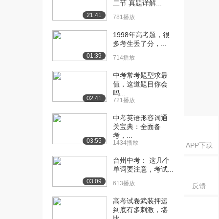
二节 真题详解...
21:41
[17] 词汇串讲-一级词汇
15:40
781播放
（3）（下）
1998年高考题，很
3017播放
多考生丢了分，...
01:39
[18] 词汇串讲-一级词汇
16:45
714播放
（4）（上）
中考常考题型求最
2129播放
值，这道题目你会
吗...
[19] 词汇串讲-一级词汇
16:53
02:41
721播放
（4）（中）
2913播放
中考英语形容词通
关宝典：全面备
[20] 词汇串讲-一级词汇
16:38
考，...
03:55
1434播放
（4）（下）
APP下载
2620播放
台州中考： 这几个
单词要注意，考试...
[21] 词汇串讲-一级词汇
15:12
03:09
613播放
（5）（上）
反馈
2160播放
高考试卷武装押运
到底有多刺激，堪
[22] 词汇串讲-一级词汇
15:15
比...