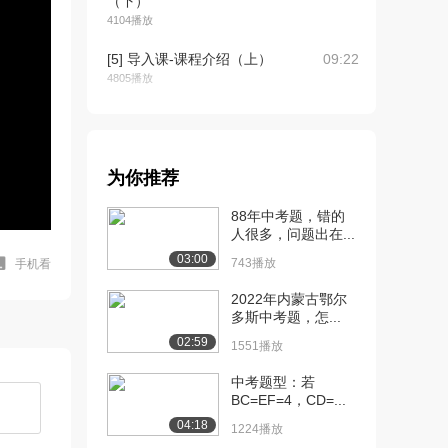
（下）
4104播放
[5] 导入课-课程介绍（上）
09:22
4805播放
[6] 导入课-课程介绍（下）
09:25
3983播放
[7] 导入课-学习方法（上）
06:37
为你推荐
5949播放
88年中考题，错的
[8] 导入课-学习方法（下）
06:44
人很多，问题出在...
4239播放
03:00
743播放
手机看
[9] 词汇串讲-一级词汇
15:12
2022年内蒙古鄂尔
（1）（上）
多斯中考题，怎...
1.3万播放
02:59
1551播放
[10] 词汇串讲-一级词汇
15:22
中考题型：若
（1）（中）
BC=EF=4，CD=...
8570播放
04:18
1224播放