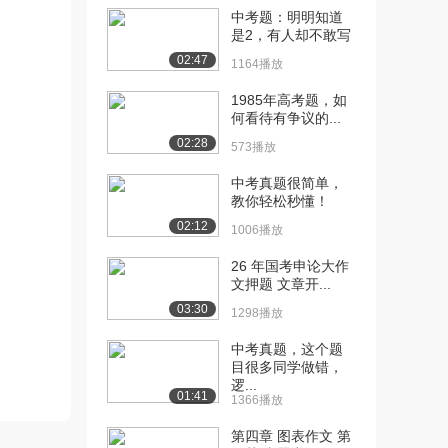
[11] 词汇串讲-一级词汇
15:03
中考题：明明知道
（1）（下）
是2，有人却不敢写
7017播放
02:47
1164播放
[12] 词汇串讲-一级词汇
15:40
1985年高考题，如
（2）（上）
何看待有争议的...
5876播放
02:28
573播放
[13] 词汇串讲-一级词汇
15:44
中考真题很简单，
（2）（中）
教你轻松秒懂！
4202播放
02:12
1006播放
[14] 词汇串讲-一级词汇
15:40
（2）（下）
26 年国考申论大作
文押题 文章开...
4449播放
03:30
1298播放
[15] 词汇串讲-一级词汇
15:40
（3）（上）
中考真题，这个题
4338播放
目很多同学做错，
逻...
01:41
1366播放
[16] 词汇串讲-一级词汇
15:49
（3）（中）
第四章 图表作文 第
3238播放